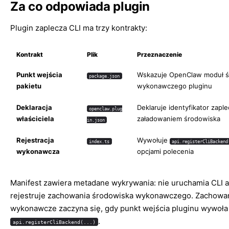
Za co odpowiada plugin
Plugin zaplecza CLI ma trzy kontrakty:
Kontrakt
Plik
Przeznaczenie
Punkt wejścia
Wskazuje OpenClaw moduł ś
package.json
pakietu
wykonawczego pluginu
Deklaracja
Deklaruje identyfikator zapl
openclaw.plug
właściciela
załadowaniem środowiska
in.json
Rejestracja
Wywołuje
index.ts
api.registerCliBackend
wykonawcza
opcjami polecenia
Manifest zawiera metadane wykrywania: nie uruchamia CLI a
rejestruje zachowania środowiska wykonawczego. Zachowa
wykonawcze zaczyna się, gdy punkt wejścia pluginu wywoła
.
api.registerCliBackend(...)