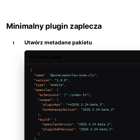
Minimalny plugin zaplecza
Utwórz metadane pakietu
PACKAGE.JSON
{
"name"
:
"@acme/openclaw-acme-cli"
,
"version"
:
"1.0.0"
,
"type"
:
"module"
,
"openclaw"
:
{
"extensions"
:
[
"./index.ts"
]
,
"compat"
:
{
"pluginApi"
:
">=2026.3.24-beta.2"
,
"minGatewayVersion"
:
"2026.3.24-beta.2"
}
,
"build"
:
{
"openclawVersion"
:
"2026.3.24-beta.2"
,
"pluginSdkVersion"
:
"2026.3.24-beta.2"
}
}
,