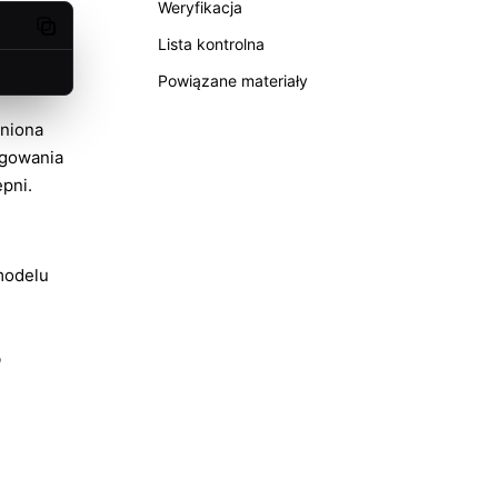
Weryfikacja
Copy code
Lista kontrolna
Powiązane materiały
pniona
ogowania
pni.
modelu
i
b