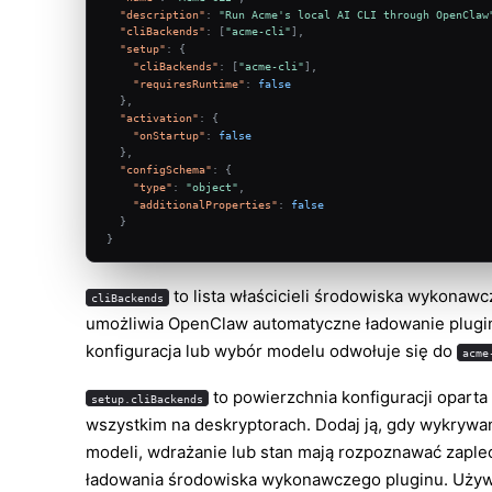
"description"
:
"Run Acme's local AI CLI through OpenClaw
"cliBackends"
:
[
"acme-cli"
]
,
"setup"
:
{
"cliBackends"
:
[
"acme-cli"
]
,
"requiresRuntime"
:
false
}
,
"activation"
:
{
"onStartup"
:
false
}
,
"configSchema"
:
{
"type"
:
"object"
,
"additionalProperties"
:
false
}
}
to lista właścicieli środowiska wykonawc
cliBackends
umożliwia OpenClaw automatyczne ładowanie plugi
konfiguracja lub wybór modelu odwołuje się do
acme
to powierzchnia konfiguracji oparta
setup.cliBackends
wszystkim na deskryptorach. Dodaj ją, gdy wykrywa
modeli, wdrażanie lub stan mają rozpoznawać zaple
ładowania środowiska wykonawczego pluginu. Używ