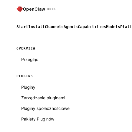
OpenClaw
DOCS
Start
Install
Channels
Agents
Capabilities
Models
Platf
OVERVIEW
Przegląd
PLUGINS
Pluginy
Zarządzanie pluginami
Pluginy społecznościowe
Pakiety Pluginów