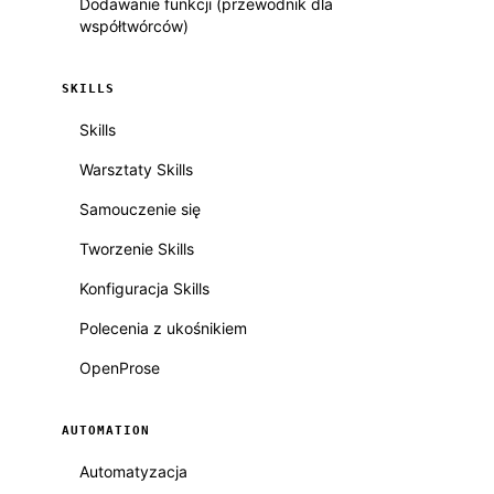
Dodawanie funkcji (przewodnik dla
współtwórców)
SKILLS
Skills
Warsztaty Skills
Samouczenie się
Tworzenie Skills
Konfiguracja Skills
Polecenia z ukośnikiem
OpenProse
AUTOMATION
Automatyzacja