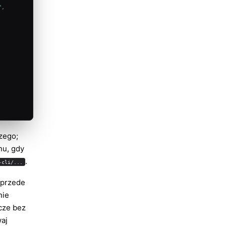
"
,
zego;
nu, gdy
.
-cli/...
 przede
nie
cze bez
aj