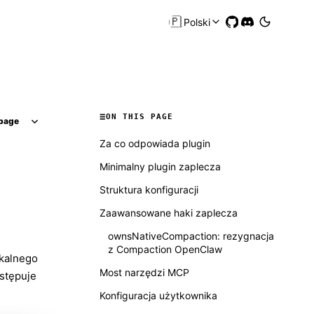
🇵🇱
Polski
ON THIS PAGE
page
Za co odpowiada plugin
Minimalny plugin zaplecza
Struktura konfiguracji
Zaawansowane haki zaplecza
ownsNativeCompaction: rezygnacja
z Compaction OpenClaw
okalnego
Most narzędzi MCP
stępuje
Konfiguracja użytkownika