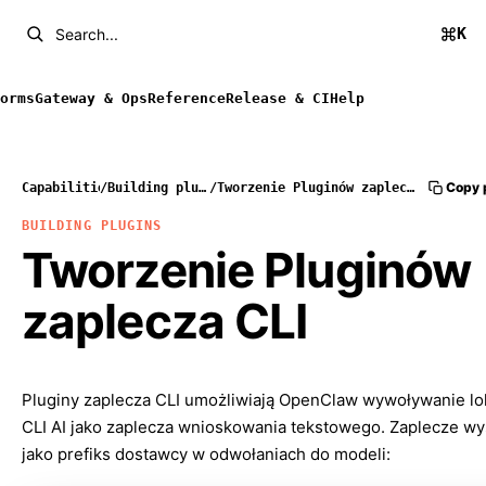
K
Search...
orms
Gateway & Ops
Reference
Release & CI
Help
Copy 
Capabilities
/
Building plugins
/
Tworzenie Pluginów zaplecza CLI
BUILDING PLUGINS
Tworzenie Pluginów
zaplecza CLI
Pluginy zaplecza CLI umożliwiają OpenClaw wywoływanie l
CLI AI jako zaplecza wnioskowania tekstowego. Zaplecze wy
jako prefiks dostawcy w odwołaniach do modeli: