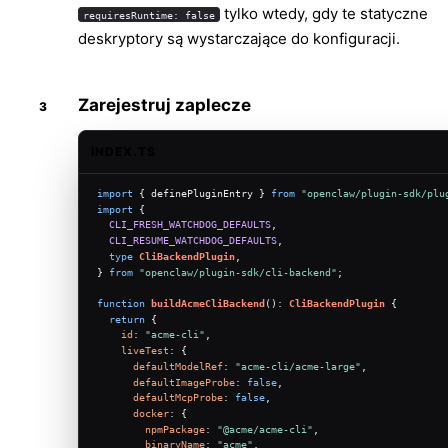
tylko wtedy, gdy te statyczne
requiresRuntime: false
deskryptory są wystarczające do konfiguracji.
Zarejestruj zaplecze
INDEX.TS
import
 { definePluginEntry } 
from
"openclaw/plugin-sdk/plu
import
 {
CLI_FRESH_WATCHDOG_DEFAULTS
,
CLI_RESUME_WATCHDOG_DEFAULTS
,
type
CliBackendPlugin
,
} 
from
"openclaw/plugin-sdk/cli-backend"
;
function
buildAcmeCliBackend
(
): 
CliBackendPlugin
 {
return
 {
id
: 
"acme-cli"
,
liveTest
: {
defaultModelRef
: 
"acme-cli/acme-large"
,
defaultImageProbe
: 
false
,
defaultMcpProbe
: 
false
,
docker
: {
npmPackage
: 
"@acme/acme-cli"
,
binaryName
: 
"acme"
,