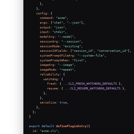
      },
    },
config
: {
command
: 
"acme"
,
args
: [
"chat"
, 
"--json"
],
output
: 
"json"
,
input
: 
"stdin"
,
modelArg
: 
"--model"
,
sessionArg
: 
"--session"
,
sessionMode
: 
"existing"
,
sessionIdFields
: [
"session_id"
, 
"conversation_id"
],
systemPromptFileArg
: 
"--system-file"
,
systemPromptWhen
: 
"first"
,
imageArg
: 
"--image"
,
imageMode
: 
"repeat"
,
reliability
: {
watchdog
: {
fresh
: { ...
CLI_FRESH_WATCHDOG_DEFAULTS
 },
resume
: { ...
CLI_RESUME_WATCHDOG_DEFAULTS
 },
        },
      },
serialize
: 
true
,
    },
  };
}
export
default
definePluginEntry
({
id
: 
"acme-cli"
,