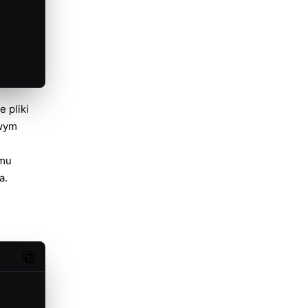
 pliki
owym
 mu
a
.
Copy code