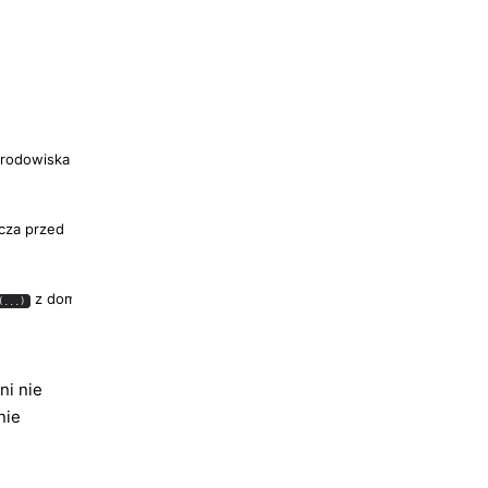
rodowiska
ecza przed
z domyślnymi
(...)
ni nie
nie