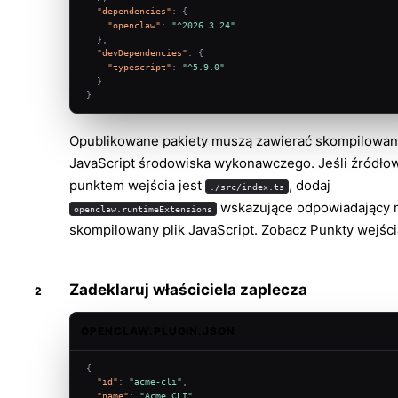
"dependencies"
:
{
"openclaw"
:
"^2026.3.24"
}
,
"devDependencies"
:
{
"typescript"
:
"^5.9.0"
}
}
Opublikowane pakiety muszą zawierać skompilowane
JavaScript środowiska wykonawczego. Jeśli źródł
punktem wejścia jest
, dodaj
./src/index.ts
wskazujące odpowiadający
openclaw.runtimeExtensions
skompilowany plik JavaScript. Zobacz
Punkty wejści
Zadeklaruj właściciela zaplecza
OPENCLAW.PLUGIN.JSON
{
"id"
:
"acme-cli"
,
"name"
:
"Acme CLI"
,