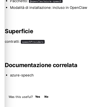
Pacchetto:
@openclaw/azure-speech
Modalità di installazione: incluso in OpenClaw
Molty
Superficie
contratti:
speechProviders
Documentazione correlata
azure-speech
Was this useful?
Yes
No