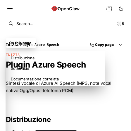
🇮🇹
OpenClaw
K
Search...
On this page
Copy page
Inizia
/
Plugin Azure Speech
INIZIA
Distribuzione
Plugin Azure Speech
Superficie
Documentazione correlata
Sintesi vocale di Azure AI Speech (MP3, note vocali
native Ogg/Opus, telefonia PCM).
Distribuzione