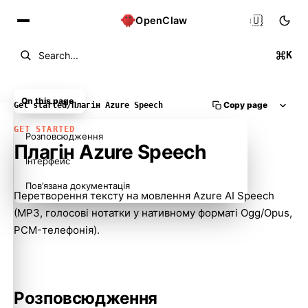
🇺🇦
OpenClaw
K
Search...
On this page
Copy page
Get started
/
Плагін Azure Speech
GET STARTED
Розповсюдження
Плагін Azure Speech
Інтерфейс
Пов’язана документація
Перетворення тексту на мовлення Azure AI Speech
(MP3, голосові нотатки у нативному форматі Ogg/Opus,
PCM-телефонія).
Розповсюдження