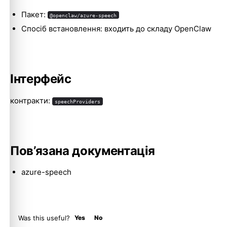
Пакет:
@openclaw/azure-speech
Спосіб встановлення: входить до складу OpenClaw
Molty
Інтерфейс
контракти:
speechProviders
Пов’язана документація
azure-speech
Was this useful?
Yes
No