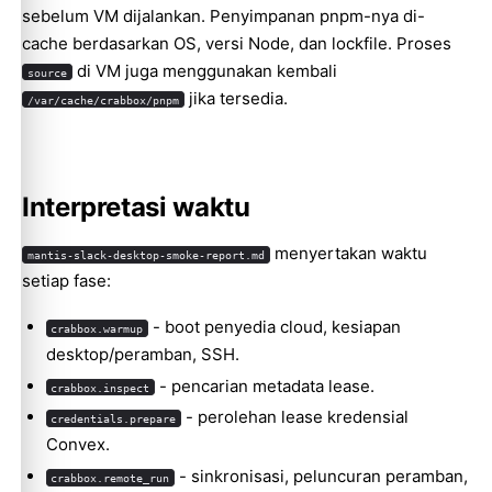
sebelum VM dijalankan. Penyimpanan pnpm-nya di-
cache berdasarkan OS, versi Node, dan lockfile. Proses
di VM juga menggunakan kembali
source
jika tersedia.
/var/cache/crabbox/pnpm
Interpretasi waktu
menyertakan waktu
mantis-slack-desktop-smoke-report.md
setiap fase:
- boot penyedia cloud, kesiapan
crabbox.warmup
desktop/peramban, SSH.
- pencarian metadata lease.
crabbox.inspect
- perolehan lease kredensial
credentials.prepare
Convex.
- sinkronisasi, peluncuran peramban,
crabbox.remote_run