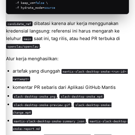
  -f keep_vm=
false
 \
  -f hydrate_mode=
source
dibatasi karena alur kerja menggunakan
candidate_ref
kredensial langsung: referensi ini harus mengarah ke
leluhur
saat ini, tag rilis, atau head PR terbuka di
main
.
openclaw/openclaw
Alur kerja menghasilkan:
artefak yang diunggah
mantis-slack-desktop-smoke-<run-id>-
<attempt>
komentar PR sebaris dari Aplikasi GitHub Mantis
,
slack-desktop-smoke.png
slack-desktop-smoke.mp4
,
slack-desktop-smoke-preview.gif
slack-desktop-smoke-
change.mp4
,
mantis-slack-desktop-smoke-summary.json
mantis-slack-desktop-
smoke-report.md