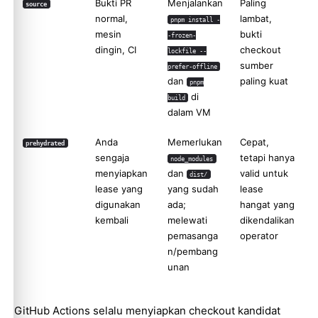
Bukti PR
Menjalankan
Paling
source
normal,
lambat,
pnpm install -
mesin
bukti
-frozen-
dingin, CI
checkout
lockfile --
sumber
prefer-offline
dan
paling kuat
pnpm
di
build
dalam VM
Anda
Memerlukan
Cepat,
prehydrated
sengaja
tetapi hanya
node_modules
menyiapkan
dan
valid untuk
dist/
lease yang
yang sudah
lease
digunakan
ada;
hangat yang
kembali
melewati
dikendalikan
pemasanga
operator
n/pembang
unan
GitHub Actions selalu menyiapkan checkout kandidat