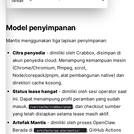
Terkait
Model penyimpanan
Mantis menggunakan tiga lapisan penyimpanan:
Citra penyedia
- dimiliki oleh Crabbox, disimpan di
akun penyedia cloud. Menampung kemampuan mesin
(Chrome/Chromium, ffmpeg, scrot,
Node/corepack/pnpm, alat pembangunan native) dan
direktori cache kosong.
Status lease hangat
- dimiliki oleh sesi operator saat
ini. Dapat menampung profil peramban yang sudah
masuk,
, dan checkout sumber
/var/cache/crabbox/pnpm
yang telah disiapkan selama lease masih aktif.
Artefak Mantis
- dimiliki oleh proses OpenClaw.
Berada di
; GitHub Actions
.artifacts/qa-e2e/mantis/...