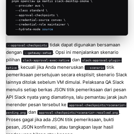
pnpm openclaw qa mantis slack-desktop-smoke \
  --provider aws \
  --class standard \
  --approval-checkpoints \
  --credential-source convex \
  --credential-role maintainer \
  --hydrate-mode 
source
tidak dapat digunakan bersamaan
--approval-checkpoints
dengan
. Opsi ini menjalankan skenario
--gateway-setup
pilihan
dan
slack-approval-exec-native
slack-approval-plugin-
, kecuali jika Anda meneruskan
titik
native
--scenario
pemeriksaan persetujuan secara eksplisit; skenario Slack
lainnya ditolak sebelum VM dimulai. Pelaksana QA Slack
menulis setiap berkas JSON titik pemeriksaan dari pesan
API Slack nyata yang diamatinya, lalu pemantau jarak jauh
merender pesan tersebut ke
approval-checkpoints/<scenario>-
dan
.
pending.png
approval-checkpoints/<scenario>-resolved.png
Proses gagal jika ada JSON titik pemeriksaan, bukti
pesan, JSON konfirmasi, atau tangkapan layar hasil