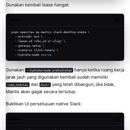
Gunakan kembali lease hangat:
BASH
Copy c
pnpm openclaw qa mantis slack-desktop-smoke \
  --provider aws \
  --lease-id <cbx_id-or-slug> \
  --gateway-setup \
  --scenario slack-canary \
  --hydrate-mode 
source
Gunakan
hanya ketika ruang kerja
--hydrate-mode prehydrated
jarak jauh yang digunakan kembali sudah memiliki
dan
yang telah dibangun; jika tidak,
node_modules
dist/
Mantis akan gagal secara tertutup.
Buktikan UI persetujuan native Slack:
BASH
Copy c