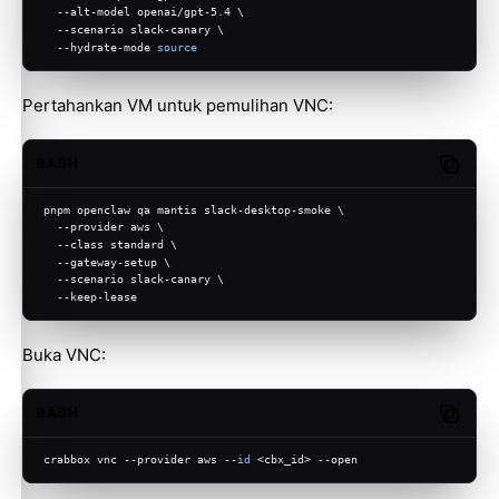
  --alt-model openai/gpt-5.4 \
  --scenario slack-canary \
  --hydrate-mode 
source
Pertahankan VM untuk pemulihan VNC:
BASH
Copy c
pnpm openclaw qa mantis slack-desktop-smoke \
  --provider aws \
  --class standard \
  --gateway-setup \
  --scenario slack-canary \
  --keep-lease
Buka VNC:
BASH
Copy c
crabbox vnc --provider aws --
id
 <cbx_id> --open