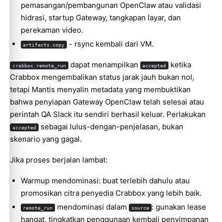
pemasangan/pembangunan OpenClaw atau validasi
hidrasi, startup Gateway, tangkapan layar, dan
perekaman video.
- rsync kembali dari VM.
artifacts.copy
dapat menampilkan
ketika
crabbox.remote_run
accepted
Crabbox mengembalikan status jarak jauh bukan nol,
tetapi Mantis menyalin metadata yang membuktikan
bahwa penyiapan Gateway OpenClaw telah selesai atau
perintah QA Slack itu sendiri berhasil keluar. Perlakukan
sebagai lulus-dengan-penjelasan, bukan
accepted
skenario yang gagal.
Jika proses berjalan lambat:
Warmup mendominasi: buat terlebih dahulu atau
promosikan citra penyedia Crabbox yang lebih baik.
mendominasi dalam
: gunakan lease
remote_run
source
hangat, tingkatkan penggunaan kembali penyimpanan