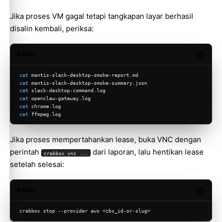
Jika proses VM gagal tetapi tangkapan layar berhasil
disalin kembali, periksa:
BASH
Copy c
cat
 mantis-slack-desktop-smoke-report.md
cat
 mantis-slack-desktop-smoke-summary.json
cat
 slack-desktop-command.log
cat
 openclaw-gateway.log
cat
 chrome.log
cat
 ffmpeg.log
Jika proses mempertahankan lease, buka VNC dengan
perintah
dari laporan, lalu hentikan lease
crabbox vnc ...
setelah selesai:
BASH
Copy c
crabbox stop --provider aws <cbx_id-or-slug>