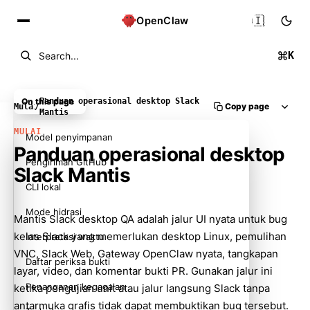
🇮🇩
OpenClaw
K
Search...
On this page
Panduan operasional desktop Slack
Copy page
Mulai
/
Mantis
MULAI
Model penyimpanan
Panduan operasional desktop
Pengiriman GitHub
Slack Mantis
CLI lokal
Mode hidrasi
Mantis Slack desktop QA adalah jalur UI nyata untuk bug
kelas Slack yang memerlukan desktop Linux, pemulihan
Interpretasi waktu
VNC, Slack Web, Gateway OpenClaw nyata, tangkapan
Daftar periksa bukti
layar, video, dan komentar bukti PR. Gunakan jalur ini
Penanganan kegagalan
ketika pengujian unit atau jalur langsung Slack tanpa
antarmuka grafis tidak dapat membuktikan bug tersebut.