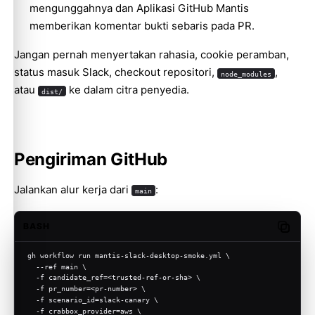
mengunggahnya dan Aplikasi GitHub Mantis
memberikan komentar bukti sebaris pada PR.
Jangan pernah menyertakan rahasia, cookie peramban,
status masuk Slack, checkout repositori,
,
node_modules
atau
ke dalam citra penyedia.
dist/
Pengiriman GitHub
Jalankan alur kerja dari
:
main
BASH
Copy c
gh workflow run mantis-slack-desktop-smoke.yml \
  --ref main \
  -f candidate_ref=<trusted-ref-or-sha> \
  -f pr_number=<pr-number> \
  -f scenario_id=slack-canary \
  -f crabbox_provider=aws \