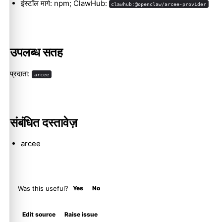
इंस्टॉल मार्ग: npm; ClawHub:
clawhub:@openclaw/arcee-provider
Molty
उपलब्ध सतह
प्रदाता:
arcee
संबंधित दस्तावेज़
arcee
Was this useful?
Yes
No
Edit source
Raise issue