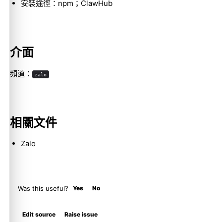
安裝途徑：npm；ClawHub
Molty
介面
頻道：
zalo
相關文件
Zalo
Was this useful?
Yes
No
Edit source
Raise issue