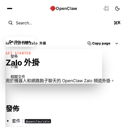
🇨🇳
OpenClaw
K
Search...
On this page
Copy page
Get started
/
Zalo 外掛
GET STARTED
發佈
Zalo 外掛
介面
相關文件
用於機器人和網路鉤子聊天的 OpenClaw Zalo 頻道外掛。
發佈
套件：
@openclaw/zalo