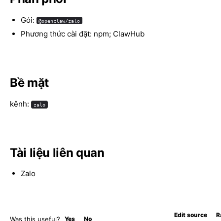
Gói:
@openclaw/zalo
Phương thức cài đặt: npm; ClawHub
Bề mặt
kênh:
zalo
Tài liệu liên quan
Zalo
Edit source
R
Was this useful?
Yes
No