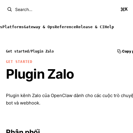
K
Search...
s
Platforms
Gateway & Ops
Reference
Release & CI
Help
Copy 
Get started
/
Plugin Zalo
GET STARTED
Plugin Zalo
Plugin kênh Zalo của OpenClaw dành cho các cuộc trò chuy
bot và webhook.
Phân phối