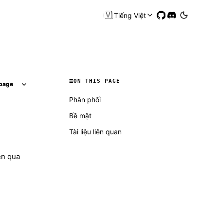
🇻🇳
Tiếng Việt
ON THIS PAGE
page
Phân phối
Bề mặt
Tài liệu liên quan
ện qua
Molty