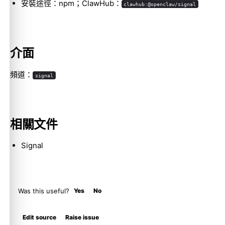
安裝途徑：npm；ClawHub：
clawhub:@openclaw/signal
Molty
介面
頻道：
signal
相關文件
Signal
Was this useful?
Yes
No
Edit source
Raise issue