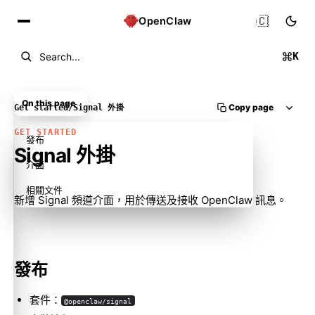
🇨🇳
OpenClaw
K
Search...
On this page
Copy page
Get started
/
Signal 外掛
GET STARTED
發布
Signal 外掛
介面
相關文件
新增 Signal 頻道介面，用於傳送及接收 OpenClaw 訊息。
發布
套件：
@openclaw/signal