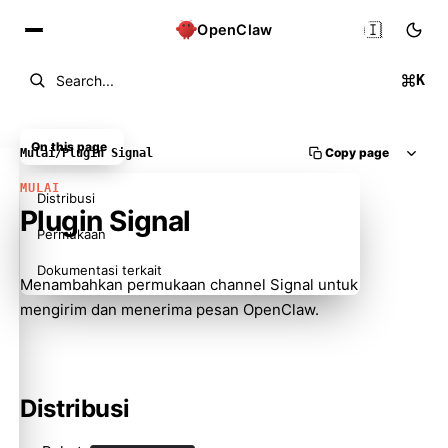
🇮🇩
OpenClaw
K
Search...
On this page
Copy page
Mulai
/
Plugin Signal
MULAI
Distribusi
Plugin Signal
Permukaan
Dokumentasi terkait
Menambahkan permukaan channel Signal untuk
mengirim dan menerima pesan OpenClaw.
Distribusi