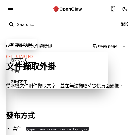
🇨🇳
OpenClaw
K
Search...
On this page
Copy page
Get started
/
文件擷取外掛
GET STARTED
發布方式
文件擷取外掛
介面
相關文件
從本機文件附件擷取文字，並在無法擷取時提供頁面影像。
發布方式
套件：
@openclaw/document-extract-plugin