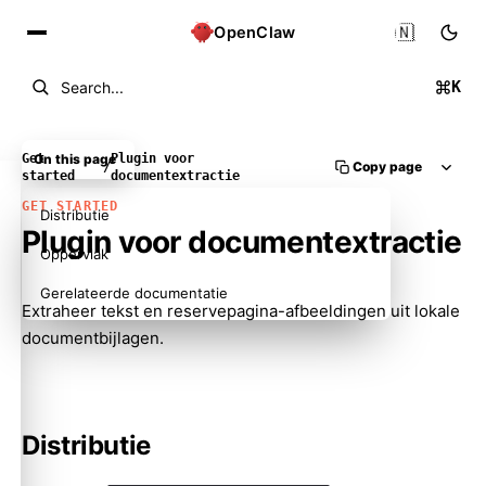
🇳🇱
OpenClaw
K
Search...
Get
On this page
Plugin voor
Copy page
/
started
documentextractie
GET STARTED
Distributie
Plugin voor documentextractie
Oppervlak
Gerelateerde documentatie
Extraheer tekst en reservepagina-afbeeldingen uit lokale
documentbijlagen.
Distributie