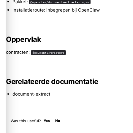
Pakket:
@openclaw/document-extract-plugin
Installatieroute: inbegrepen bij OpenClaw
Molty
Oppervlak
contracten:
documentExtractors
Gerelateerde documentatie
document-extract
Was this useful?
Yes
No