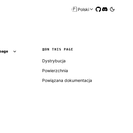
🇵🇱
Polski
ON THIS PAGE
page
Dystrybucja
Powierzchnia
Powiązana dokumentacja
Molty