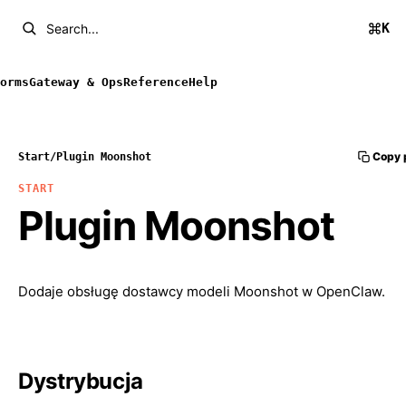
K
Search...
orms
Gateway & Ops
Reference
Help
Copy 
Start
/
Plugin Moonshot
START
Plugin Moonshot
Dodaje obsługę dostawcy modeli Moonshot w OpenClaw.
Dystrybucja