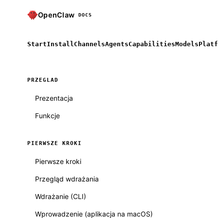
OpenClaw
DOCS
Start
Install
Channels
Agents
Capabilities
Models
Platf
PRZEGLAD
Prezentacja
Funkcje
PIERWSZE KROKI
Pierwsze kroki
Przegląd wdrażania
Wdrażanie (CLI)
Wprowadzenie (aplikacja na macOS)