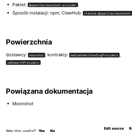
Pakiet:
@openclaw/moonshot-provider
Sposób instalacji: npm; ClawHub:
clawhub:@openclaw/moonshot-
Powierzchnia
dostawcy:
; kontrakty:
,
moonshot
mediaUnderstandingProviders
webSearchProviders
Powiązana dokumentacja
Moonshot
Edit source
R
Was this useful?
Yes
No