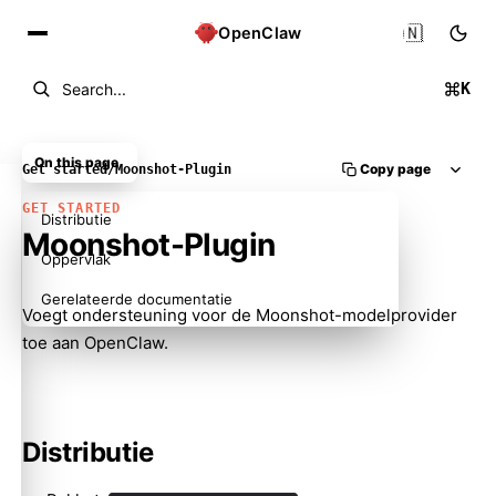
🇳🇱
OpenClaw
K
Search...
On this page
Copy page
Get started
/
Moonshot-Plugin
GET STARTED
Distributie
Moonshot-Plugin
Oppervlak
Gerelateerde documentatie
Voegt ondersteuning voor de Moonshot-modelprovider
toe aan OpenClaw.
Distributie