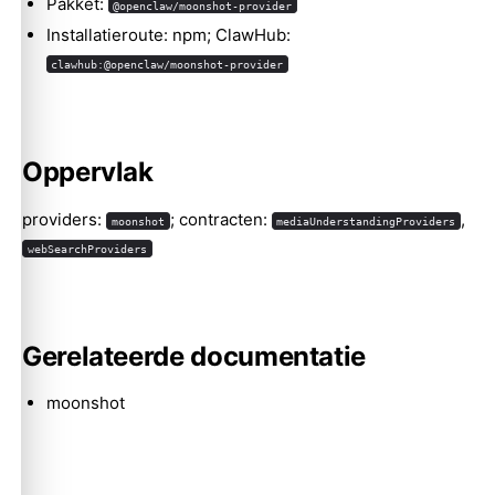
Pakket:
@openclaw/moonshot-provider
Installatieroute: npm; ClawHub:
clawhub:@openclaw/moonshot-provider
Molty
Oppervlak
providers:
; contracten:
,
moonshot
mediaUnderstandingProviders
webSearchProviders
Gerelateerde documentatie
moonshot