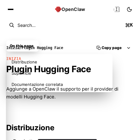
🇮🇹
OpenClaw
K
Search...
On this page
Copy page
Inizia
/
Plugin Hugging Face
INIZIA
Distribuzione
Plugin Hugging Face
Superficie
Documentazione correlata
Aggiunge a OpenClaw il supporto per il provider di
modelli Hugging Face.
Distribuzione