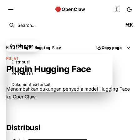
🇮🇩
OpenClaw
K
Search...
On this page
Copy page
Mulai
/
Plugin Hugging Face
MULAI
Distribusi
Plugin Hugging Face
Permukaan
Dokumentasi terkait
Menambahkan dukungan penyedia model Hugging Face
ke OpenClaw.
Distribusi