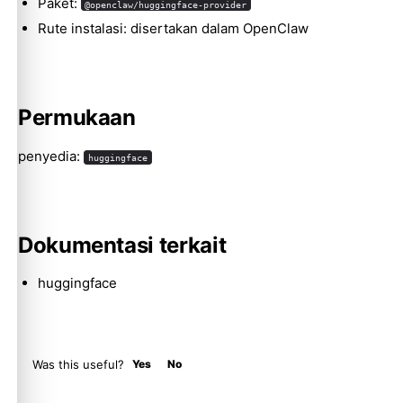
Paket:
@openclaw/huggingface-provider
Rute instalasi: disertakan dalam OpenClaw
Molty
Permukaan
penyedia:
huggingface
Dokumentasi terkait
huggingface
Was this useful?
Yes
No