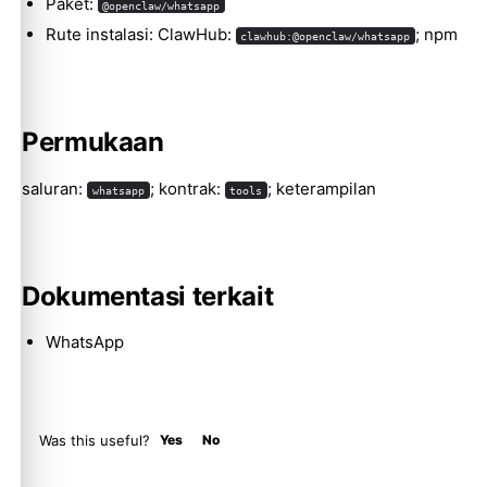
Paket:
@openclaw/whatsapp
Rute instalasi: ClawHub:
; npm
clawhub:@openclaw/whatsapp
Molty
Permukaan
saluran:
; kontrak:
; keterampilan
whatsapp
tools
Dokumentasi terkait
WhatsApp
Was this useful?
Yes
No