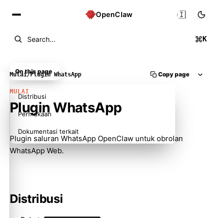
🇮🇩
OpenClaw
K
Search...
On this page
Copy page
Mulai
/
Plugin WhatsApp
MULAI
Distribusi
Plugin WhatsApp
Permukaan
Dokumentasi terkait
Plugin saluran WhatsApp OpenClaw untuk obrolan
WhatsApp Web.
Distribusi