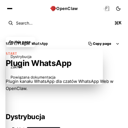
🇵🇱
OpenClaw
K
Search...
On this page
Copy page
Start
/
Plugin WhatsApp
START
Dystrybucja
Plugin WhatsApp
Zakres
Powiązana dokumentacja
Plugin kanału WhatsApp dla czatów WhatsApp Web w
OpenClaw.
Dystrybucja