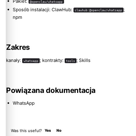
Pakiet:
@openclaw/whatsapp
Sposób instalacji: ClawHub:
;
clawhub:@openclaw/whatsapp
npm
Molty
Zakres
kanały:
; kontrakty:
; Skills
whatsapp
tools
Powiązana dokumentacja
WhatsApp
Was this useful?
Yes
No