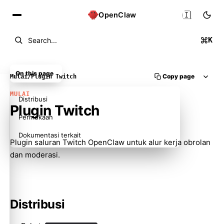
🇮🇩
OpenClaw
K
Search...
On this page
Copy page
Mulai
/
Plugin Twitch
MULAI
Distribusi
Plugin Twitch
Permukaan
Dokumentasi terkait
Plugin saluran Twitch OpenClaw untuk alur kerja obrolan
dan moderasi.
Distribusi