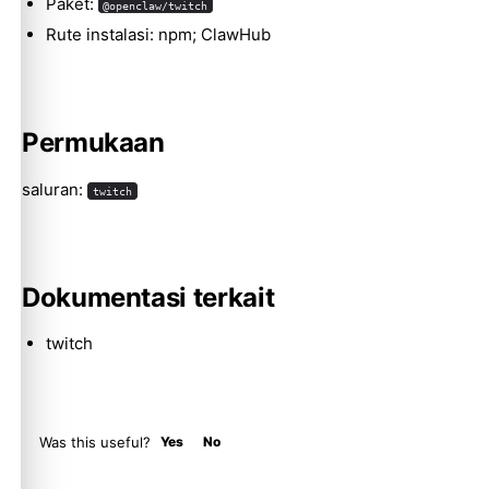
Paket:
@openclaw/twitch
Rute instalasi: npm; ClawHub
Molty
Permukaan
saluran:
twitch
Dokumentasi terkait
twitch
Was this useful?
Yes
No