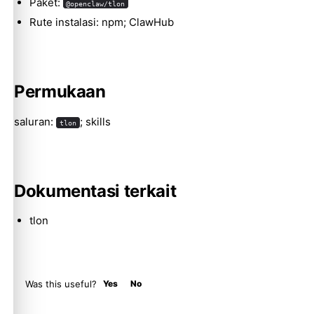
Paket:
@openclaw/tlon
Rute instalasi: npm; ClawHub
Molty
Permukaan
saluran:
; skills
tlon
Dokumentasi terkait
tlon
Was this useful?
Yes
No