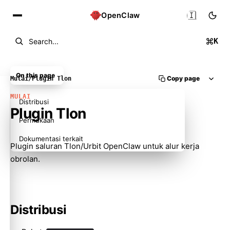
🇮🇩
OpenClaw
K
Search...
On this page
Copy page
Mulai
/
Plugin Tlon
MULAI
Distribusi
Plugin Tlon
Permukaan
Dokumentasi terkait
Plugin saluran Tlon/Urbit OpenClaw untuk alur kerja
obrolan.
Distribusi