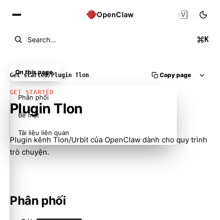
🇻🇳
OpenClaw
K
Search...
On this page
Copy page
Get started
/
Plugin Tlon
GET STARTED
Phân phối
Plugin Tlon
Bề mặt
Tài liệu liên quan
Plugin kênh Tlon/Urbit của OpenClaw dành cho quy trình
trò chuyện.
Phân phối