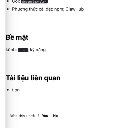
Gói:
@openclaw/tlon
Phương thức cài đặt: npm; ClawHub
Molty
Bề mặt
kênh:
; kỹ năng
tlon
Tài liệu liên quan
tlon
Was this useful?
Yes
No