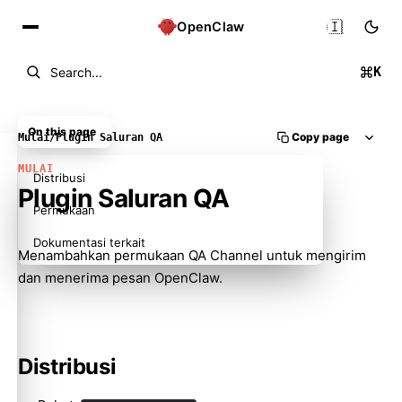
🇮🇩
OpenClaw
K
Search...
On this page
Copy page
Mulai
/
Plugin Saluran QA
MULAI
Distribusi
Plugin Saluran QA
Permukaan
Dokumentasi terkait
Menambahkan permukaan QA Channel untuk mengirim
dan menerima pesan OpenClaw.
Distribusi