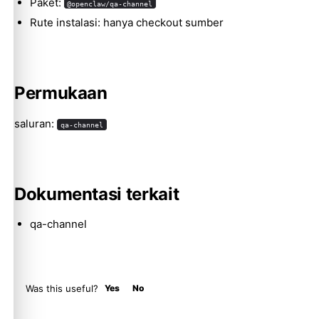
Paket:
@openclaw/qa-channel
Rute instalasi: hanya checkout sumber
Molty
Permukaan
saluran:
qa-channel
Dokumentasi terkait
qa-channel
Was this useful?
Yes
No