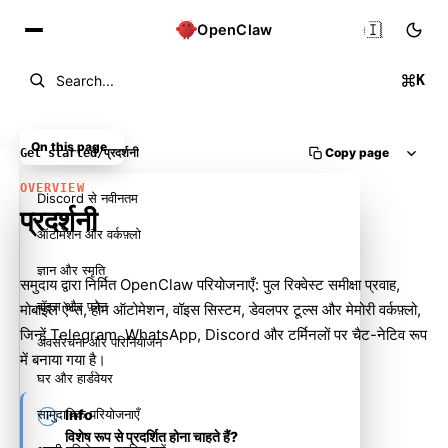
🇮🇳
OpenClaw
K
Search...
On this page
Copy page
Get started
/
प्रदर्शनी
OVERVIEW
Discord से नवीनतम
प्रदर्शनी
ऑटोमेशन और वर्कफ़्लो
ज्ञान और स्मृति
समुदाय द्वारा निर्मित OpenClaw परियोजनाएँ: पुल रिक्वेस्ट समीक्षा प्रवाह,
वॉइस और फ़ोन
मोबाइल ऐप्स, होम ऑटोमेशन, वॉइस सिस्टम, डेवलपर टूल्स और मेमोरी वर्कफ़्लो,
जिन्हें Telegram, WhatsApp, Discord और टर्मिनलों पर चैट-नेटिव रूप
अवसंरचना और परिनियोजन
में बनाया गया है।
घर और हार्डवेयर
सामुदायिक परियोजनाएँ
Info
विशेष रूप से प्रदर्शित होना चाहते हैं?