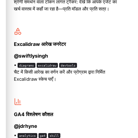
श्रेणी समर्थन वाला टोकन लागत ट्रैकर: देखें कि आपके एजेंट का
खर्च वास्तव में कहाँ जा रहा है—प्रति मॉडल और प्रति सत्र।
Excalidraw आरेख जनरेटर
@swiftlysingh
•
diagrams
excalidraw
devtools
चैट में किसी आरेख का वर्णन करें और प्रोग्राम द्वारा निर्मित
Excalidraw स्केच पाएँ।
GA4 विश्लेषण कौशल
@jdrhyne
•
analytics
ga4
skill