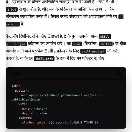
दें। प्रकाशन के दौरान अपरिवर्तित सामग्री छोड़ दी जाती है। नया Skills
से शुरू होता है, और बाद के परिवर्तन स्वचालित रूप से अगला पैच
1.0.0
संस्करण प्रकाशित करते हैं। केवल स्पष्ट संस्करण की आवश्यकता होने पर
--
दें।
version
कैटलॉग रिपॉज़िटरी के लिए ClawHub के पुनः उपयोग योग्य
skill-
वर्कफ़्लो
का उपयोग करें। यह
(डिफ़ॉल्ट:
) के ठीक
publish.yml
root
skills
अंतर्गत आने वाले प्रत्येक Skills फ़ोल्डर के लिए
को कॉल
skill publish
करता है, या केवल
के रूप में दिए गए फ़ोल्डर के लिए।
skill_path
YAML
Copy c
jobs:
publish:
uses:
openclaw/clawhub/.github/workflows/skill-
publish.yml@main
with:
owner:
<owner>
dry_run:
false
secrets:
clawhub_token:
${{
secrets.CLAWHUB_TOKEN
}}