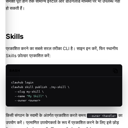
समीक्षा पूरी होने तक सामान्य इंस्टॉल और डाउनलोड माध्यमों पर भी उपलब्ध नहीं
हो सकती हैं।
Skills
प्रकाशित करने का सबसे सरल तरीका CLI है। साइन इन करें, फिर स्थानीय
Skills फ़ोल्डर प्रकाशित करें:
BASH
Copy c
clawhub login
clawhub skill publish ./my-skill \
  --slug my-skill \
  --name 
"My Skill"
 \
  --owner <owner>
किसी संगठन के स्वामी के अंतर्गत प्रकाशित करते समय
का
--owner <handle>
उपयोग करें। प्रमाणित उपयोगकर्ता के रूप में प्रकाशित करने के लिए इसे छोड़