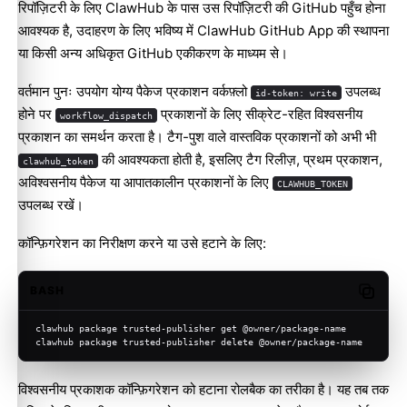
रिपॉज़िटरी के लिए ClawHub के पास उस रिपॉज़िटरी की GitHub पहुँच होना
आवश्यक है, उदाहरण के लिए भविष्य में ClawHub GitHub App की स्थापना
या किसी अन्य अधिकृत GitHub एकीकरण के माध्यम से।
वर्तमान पुनः उपयोग योग्य पैकेज प्रकाशन वर्कफ़्लो
उपलब्ध
id-token: write
होने पर
प्रकाशनों के लिए सीक्रेट-रहित विश्वसनीय
workflow_dispatch
प्रकाशन का समर्थन करता है। टैग-पुश वाले वास्तविक प्रकाशनों को अभी भी
की आवश्यकता होती है, इसलिए टैग रिलीज़, प्रथम प्रकाशन,
clawhub_token
अविश्वसनीय पैकेज या आपातकालीन प्रकाशनों के लिए
CLAWHUB_TOKEN
उपलब्ध रखें।
कॉन्फ़िगरेशन का निरीक्षण करने या उसे हटाने के लिए:
BASH
Copy c
clawhub package trusted-publisher get @owner/package-name
clawhub package trusted-publisher delete @owner/package-name
विश्वसनीय प्रकाशक कॉन्फ़िगरेशन को हटाना रोलबैक का तरीका है। यह तब तक