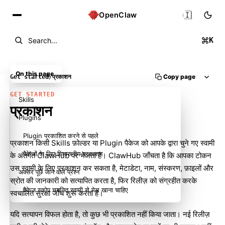
🇮🇳
OpenClaw
K
Search...
On this page
Copy page
Get started
/
प्रकाशन
GET STARTED
Skills
प्रकाशन
Plugins
Plugin प्रकाशित करने से पहले
प्रकाशन किसी Skills फ़ोल्डर या Plugin पैकेज को आपके द्वारा चुने गए स्वामी
पैकेजों के लिए विश्वसनीय प्रकाशन
के अंतर्गत ClawHub पर भेजता है। ClawHub जाँचता है कि आपका टोकन
उस स्वामी के लिए प्रकाशन कर सकता है, मेटाडेटा, नाम, संस्करण, फ़ाइलों और
अक्सर पूछे जाने वाले प्रश्न
स्रोत की जानकारी को सत्यापित करता है, फिर रिलीज़ को संग्रहीत करके
पैकेज स्कोप चयनित स्वामी से मेल खाना चाहिए
स्वचालित सुरक्षा जाँच शुरू करता है।
यदि सत्यापन विफल होता है, तो कुछ भी प्रकाशित नहीं किया जाता। नई रिलीज़