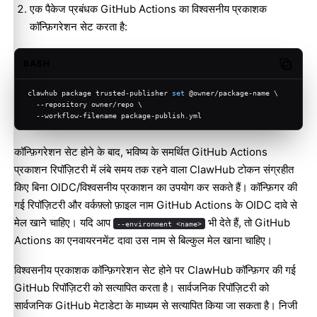
एक पैकेज प्रबंधक GitHub Actions का विश्वसनीय प्रकाशक
कॉन्फ़िगरेशन सेट करता है:
BASH
Copy c
clawhub package trusted-publisher 
set
 @owner/package-name \
  --repository owner/repo \
  --workflow-filename package-publish.yml
कॉन्फ़िगरेशन सेट होने के बाद, भविष्य के समर्थित GitHub Actions
प्रकाशन रिपॉज़िटरी में लंबे समय तक रहने वाला ClawHub टोकन संग्रहीत
किए बिना OIDC/विश्वसनीय प्रकाशन का उपयोग कर सकते हैं। कॉन्फ़िगर की
गई रिपॉज़िटरी और वर्कफ़्लो फ़ाइल नाम GitHub Actions के OIDC दावे से
मेल खाने चाहिए। यदि आप
भी देते हैं, तो GitHub
--environment <name>
Actions का एनवायरनमेंट दावा उस नाम से बिल्कुल मेल खाना चाहिए।
विश्वसनीय प्रकाशक कॉन्फ़िगरेशन सेट होने पर ClawHub कॉन्फ़िगर की गई
GitHub रिपॉज़िटरी को सत्यापित करता है। सार्वजनिक रिपॉज़िटरी को
सार्वजनिक GitHub मेटाडेटा के माध्यम से सत्यापित किया जा सकता है। निजी