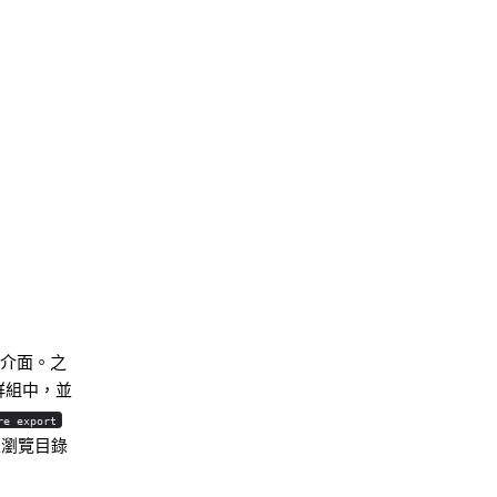
Molty
介面。之
群組中，並
re export
瀏覽目錄