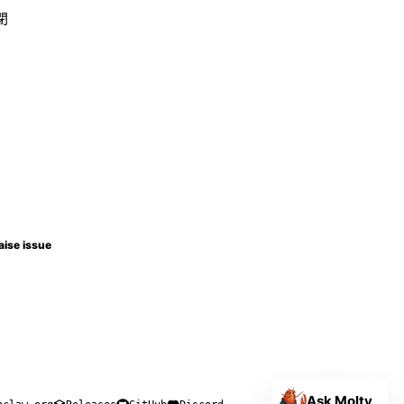
閉
aise issue
Ask Molty