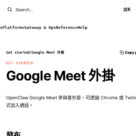
K
Search...
s
Platforms
Gateway & Ops
Reference
Help
Copy 
Get started
/
Google Meet 外掛
GET STARTED
Google Meet 外掛
OpenClaw Google Meet 參與者外掛，可透過 Chrome 或 Twil
式加入通話。
發布