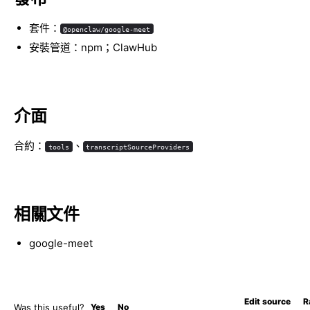
套件：
@openclaw/google-meet
安裝管道：npm；ClawHub
介面
合約：
、
tools
transcriptSourceProviders
相關文件
google-meet
Edit source
R
Was this useful?
Yes
No