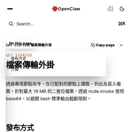
🇨🇳
OpenClaw
K
Search...
On this page
Copy page
Get started
/
檔案傳輸外掛
GET STARTED
發布方式
檔案傳輸外掛
介面
透過專用節點命令，在已配對的節點上擷取、列出及寫入檔
案。針對最大 16 MB 的二進位檔案，透過 node.invoke 使用
base64，以避開 bash 標準輸出截斷限制。
Molty
發布方式