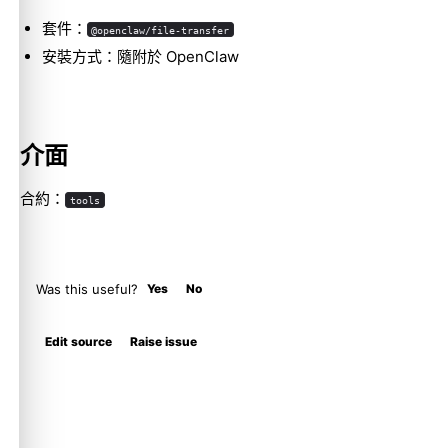
套件：
@openclaw/file-transfer
安裝方式：隨附於 OpenClaw
介面
合約：
tools
Was this useful?
Yes
No
Edit source
Raise issue