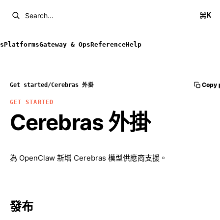
K
Search...
s
Platforms
Gateway & Ops
Reference
Help
Copy 
Get started
/
Cerebras 外掛
GET STARTED
Cerebras 外掛
為 OpenClaw 新增 Cerebras 模型供應商支援。
發布