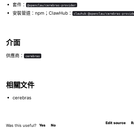
套件：
@openclaw/cerebras-provider
安裝管道：npm；ClawHub：
clawhub:@openclaw/cerebras-provid
介面
供應商：
cerebras
相關文件
cerebras
Edit source
R
Was this useful?
Yes
No