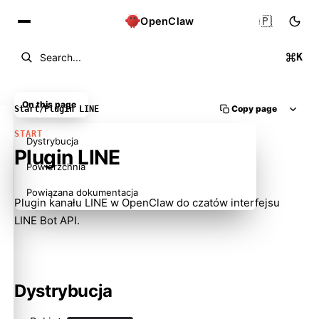
🇵🇱
OpenClaw
K
Search...
On this page
Copy page
Start
/
Plugin LINE
START
Dystrybucja
Plugin LINE
Powierzchnia
Powiązana dokumentacja
Plugin kanału LINE w OpenClaw do czatów interfejsu
LINE Bot API.
Dystrybucja