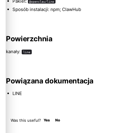
Pakiet:
@openclaw/line
Sposób instalacji: npm; ClawHub
Molty
Powierzchnia
kanały:
line
Powiązana dokumentacja
LINE
Was this useful?
Yes
No