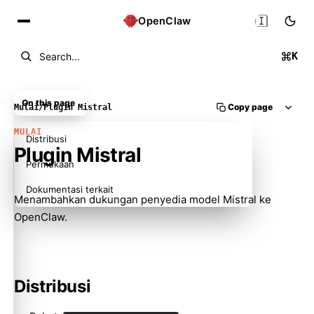
🇮🇩
OpenClaw
K
Search...
On this page
Copy page
Mulai
/
Plugin Mistral
MULAI
Distribusi
Plugin Mistral
Permukaan
Dokumentasi terkait
Menambahkan dukungan penyedia model Mistral ke
OpenClaw.
Distribusi