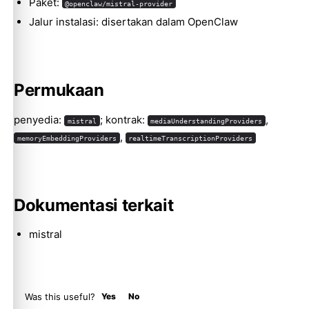
Paket:
@openclaw/mistral-provider
Jalur instalasi: disertakan dalam OpenClaw
Molty
Permukaan
penyedia:
; kontrak:
,
mistral
mediaUnderstandingProviders
,
memoryEmbeddingProviders
realtimeTranscriptionProviders
Dokumentasi terkait
mistral
Was this useful?
Yes
No