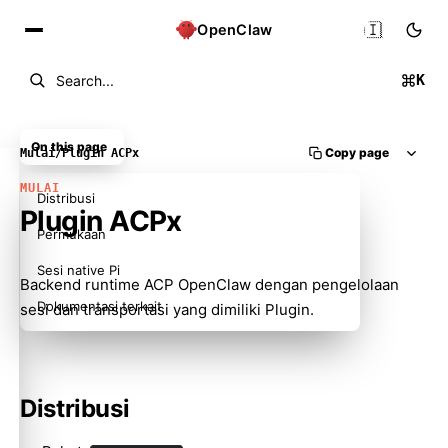
🇮🇩
OpenClaw
K
Search...
On this page
Copy page
Mulai
/
Plugin ACPx
MULAI
Distribusi
Plugin ACPx
Permukaan
Sesi native Pi
Backend runtime ACP OpenClaw dengan pengelolaan
Dokumentasi terkait
sesi dan transportasi yang dimiliki Plugin.
Distribusi