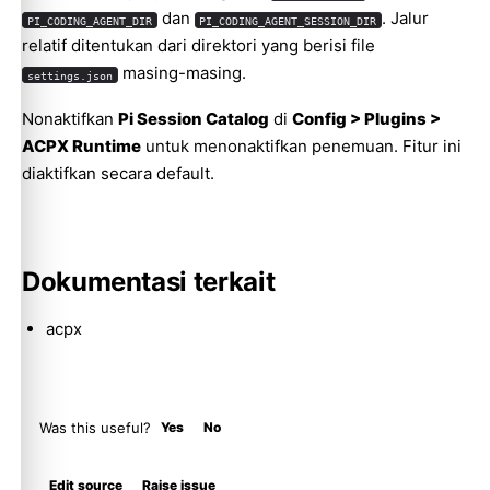
dan
. Jalur
PI_CODING_AGENT_DIR
PI_CODING_AGENT_SESSION_DIR
relatif ditentukan dari direktori yang berisi file
masing-masing.
settings.json
Molty
Nonaktifkan
Pi Session Catalog
di
Config > Plugins >
ACPX Runtime
untuk menonaktifkan penemuan. Fitur ini
diaktifkan secara default.
Dokumentasi terkait
acpx
Was this useful?
Yes
No
Edit source
Raise issue