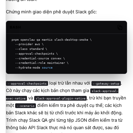
Chứng minh giao diện phê duyệt Slack gốc:
BASH
Copy c
pnpm openclaw qa mantis slack-desktop-smoke \
  --provider aws \
  --class standard \
  --approval-checkpoints \
  --credential-source convex \
  --credential-role maintainer \
  --hydrate-mode 
source
loại trừ lẫn nhau với
.
--approval-checkpoints
--gateway-setup
Cờ này chạy các kịch bản chọn tham gia
slack-approval-
và
, trừ khi bạn truyền
exec-native
slack-approval-plugin-native
một
điểm kiểm tra phê duyệt cụ thể; các kịch
--scenario
bản Slack khác sẽ bị từ chối trước khi máy ảo khởi động.
Trình chạy Slack QA ghi từng tệp JSON điểm kiểm tra từ
thông báo API Slack thực mà nó quan sát được, sau đó