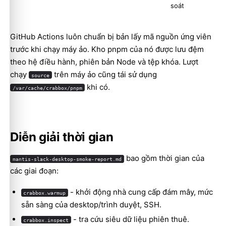
soát
GitHub Actions luôn chuẩn bị bản lấy mã nguồn ứng viên
trước khi chạy máy ảo. Kho pnpm của nó được lưu đệm
theo hệ điều hành, phiên bản Node và tệp khóa. Lượt
chạy
trên máy ảo cũng tái sử dụng
source
khi có.
/var/cache/crabbox/pnpm
Diễn giải thời gian
bao gồm thời gian của
mantis-slack-desktop-smoke-report.md
các giai đoạn:
- khởi động nhà cung cấp đám mây, mức
crabbox.warmup
sẵn sàng của desktop/trình duyệt, SSH.
- tra cứu siêu dữ liệu phiên thuê.
crabbox.inspect