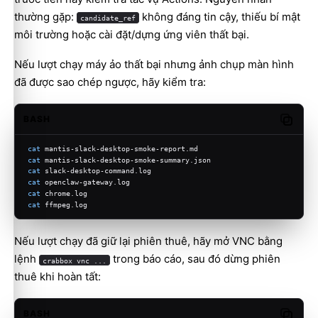
thường gặp:
không đáng tin cậy, thiếu bí mật
candidate_ref
môi trường hoặc cài đặt/dựng ứng viên thất bại.
Nếu lượt chạy máy ảo thất bại nhưng ảnh chụp màn hình
đã được sao chép ngược, hãy kiểm tra:
BASH
Copy c
cat
 mantis-slack-desktop-smoke-report.md
cat
 mantis-slack-desktop-smoke-summary.json
cat
 slack-desktop-command.log
cat
 openclaw-gateway.log
cat
 chrome.log
cat
 ffmpeg.log
Nếu lượt chạy đã giữ lại phiên thuê, hãy mở VNC bằng
lệnh
trong báo cáo, sau đó dừng phiên
crabbox vnc ...
thuê khi hoàn tất:
BASH
Copy c