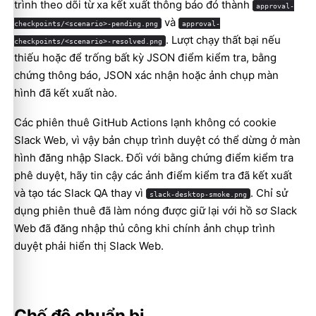
trình theo dõi từ xa kết xuất thông báo đó thành
approval-
và
checkpoints/<scenario>-pending.png
approval-
. Lượt chạy thất bại nếu
checkpoints/<scenario>-resolved.png
thiếu hoặc để trống bất kỳ JSON điểm kiểm tra, bằng
chứng thông báo, JSON xác nhận hoặc ảnh chụp màn
hình đã kết xuất nào.
Các phiên thuê GitHub Actions lạnh không có cookie
Slack Web, vì vậy bản chụp trình duyệt có thể dừng ở màn
hình đăng nhập Slack. Đối với bằng chứng điểm kiểm tra
phê duyệt, hãy tin cậy các ảnh điểm kiểm tra đã kết xuất
và tạo tác Slack QA thay vì
. Chỉ sử
slack-desktop-smoke.png
dụng phiên thuê đã làm nóng được giữ lại với hồ sơ Slack
Web đã đăng nhập thủ công khi chính ảnh chụp trình
duyệt phải hiển thị Slack Web.
Chế độ chuẩn bị