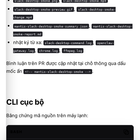
,
slack-desktop-smoke.png
slack-desktop-smoke.mp4
,
slack-desktop-smoke-preview.gif
slack-desktop-smoke-
change.mp4
,
mantis-slack-desktop-smoke-summary.json
mantis-slack-desktop-
smoke-report.md
nhật ký từ xa:
,
slack-desktop-command.log
openclaw-
,
,
gateway.log
chrome.log
ffmpeg.log
Bình luận trên PR được cập nhật tại chỗ thông qua dấu
mốc ẩn
.
<!-- mantis-slack-desktop-smoke -->
CLI cục bộ
Bằng chứng mã nguồn trên máy lạnh:
BASH
Copy c