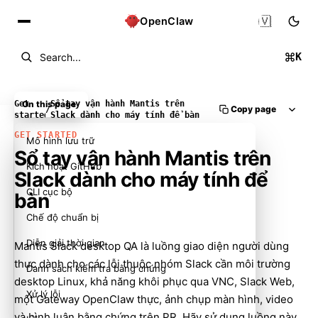
🇻🇳
OpenClaw
K
Search...
Get
On this page
Sổ tay vận hành Mantis trên
Copy page
/
started
Slack dành cho máy tính để bàn
GET STARTED
Mô hình lưu trữ
Sổ tay vận hành Mantis trên
Kích hoạt GitHub
Slack dành cho máy tính để
CLI cục bộ
bàn
Chế độ chuẩn bị
Diễn giải thời gian
Mantis Slack desktop QA là luồng giao diện người dùng
thực dành cho các lỗi thuộc nhóm Slack cần môi trường
Danh sách kiểm tra bằng chứng
desktop Linux, khả năng khôi phục qua VNC, Slack Web,
Xử lý lỗi
một Gateway OpenClaw thực, ảnh chụp màn hình, video
và bình luận bằng chứng trên PR. Hãy sử dụng luồng này