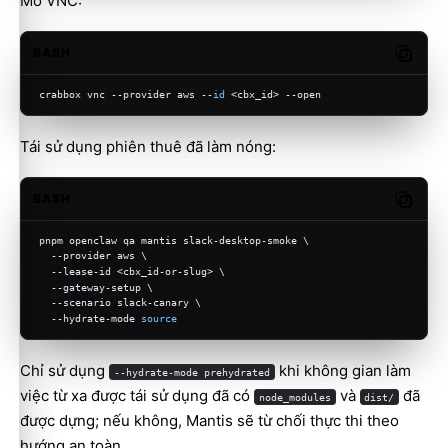
Mở VNC:
BASH
Copy c
crabbox vnc --provider aws --
id
 <cbx_id> --open
Tái sử dụng phiên thuê đã làm nóng:
BASH
Copy c
pnpm openclaw qa mantis slack-desktop-smoke \
  --provider aws \
  --lease-id <cbx_id-or-slug> \
  --gateway-setup \
  --scenario slack-canary \
  --hydrate-mode 
source
Chỉ sử dụng
khi không gian làm
--hydrate-mode prehydrated
việc từ xa được tái sử dụng đã có
và
đã
node_modules
dist/
được dựng; nếu không, Mantis sẽ từ chối thực thi theo
hướng an toàn.