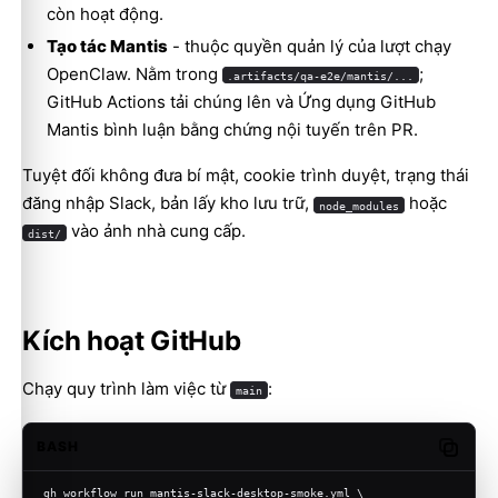
còn hoạt động.
Tạo tác Mantis
- thuộc quyền quản lý của lượt chạy
OpenClaw. Nằm trong
;
.artifacts/qa-e2e/mantis/...
GitHub Actions tải chúng lên và Ứng dụng GitHub
Mantis bình luận bằng chứng nội tuyến trên PR.
Tuyệt đối không đưa bí mật, cookie trình duyệt, trạng thái
đăng nhập Slack, bản lấy kho lưu trữ,
hoặc
node_modules
vào ảnh nhà cung cấp.
dist/
Kích hoạt GitHub
Chạy quy trình làm việc từ
:
main
BASH
Copy c
gh workflow run mantis-slack-desktop-smoke.yml \