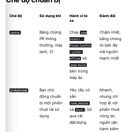
Chế độ
Sử dụng khi
Hành vi từ
Đánh đổi
xa
Bằng chứng
Chạy
Chậm nhất,
source
pnpm
PR thông
bằng chứng
install --
thường, máy
từ bản lấy
frozen-lockfile
lạnh, CI
mã nguồn
--prefer-
và
mạnh nhất
offline
pnpm build
bên trong
máy ảo
Bạn chủ
Yêu cầu có
Nhanh,
prehydrated
động chuẩn
sẵn
nhưng chỉ
bị một phiên
hợp lệ với
node_modules
thuê tái sử
và
; bỏ
phiên thuê
dist/
dụng
qua cài
nóng do
đặt/dựng
người vận
hành kiểm