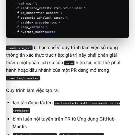
  --ref main \
  -f candidate_ref=<trusted-ref-or-sha> \
  -f pr_number=<pr-number> \
  -f scenario_id=slack-canary \
  -f crabbox_provider=aws \
  -f keep_vm=
false
 \
  -f hydrate_mode=
source
bị hạn chế vì quy trình làm việc sử dụng
candidate_ref
thông tin xác thực trực tiếp: giá trị này phải phân giải
thành một phần lịch sử của
hiện tại, một thẻ phát
main
hành hoặc đầu nhánh của một PR đang mở trong
.
openclaw/openclaw
Quy trình làm việc tạo ra:
tạo tác được tải lên
mantis-slack-desktop-smoke-<run-id>-
<attempt>
bình luận nội tuyến trên PR từ Ứng dụng GitHub
Mantis