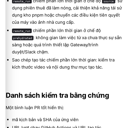
chiếm phần lớn thời gian ở chế độ
: sử
remote_run
source
dụng phiên thuê đã làm nóng, cải thiện khả năng tái sử
dụng kho pnpm hoặc chuyển các điều kiện tiên quyết
của máy vào ảnh nhà cung cấp.
chiếm phần lớn thời gian ở chế độ
remote_run
: không gian làm việc từ xa chưa thực sự sẵn
prehydrated
sàng hoặc quá trình thiết lập Gateway/trình
duyệt/Slack chậm.
Sao chép tạo tác chiếm phần lớn thời gian: kiểm tra
kích thước video và nội dung thư mục tạo tác.
Danh sách kiểm tra bằng chứng
Một bình luận PR tốt hiển thị:
mã kịch bản và SHA của ứng viên
URL lượt chạy GitHub Actions và URL tạo tác