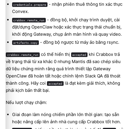
- nhận phiên thuê thông tin xác thực
credentials.prepare
Convex.
- đồng bộ, khởi chạy trình duyệt, cài
crabbox.remote_run
đặt/dựng OpenClaw hoặc xác thực trạng thái chuẩn bị,
khởi động Gateway, chụp ảnh màn hình và quay video.
- đồng bộ ngược từ máy ảo bằng rsync.
artifacts.copy
có thể hiển thị
khi Crabbox trả
crabbox.remote_run
accepted
về trạng thái từ xa khác 0 nhưng Mantis đã sao chép siêu
dữ liệu chứng minh rằng quá trình thiết lập Gateway
OpenClaw đã hoàn tất hoặc chính lệnh Slack QA đã thoát
thành công. Hãy coi
là đạt kèm giải thích, không
accepted
phải kịch bản thất bại.
Nếu lượt chạy chậm:
Giai đoạn làm nóng chiếm phần lớn thời gian: tạo sẵn
hoặc nâng cấp lên ảnh nhà cung cấp Crabbox tốt hơn.