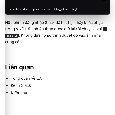
crabbox stop --provider aws <cbx_id-or-slug>
Nếu phiên đăng nhập Slack đã hết hạn, hãy khắc phục
trong VNC trên phiên thuê được giữ lại rồi chạy lại với
--
Molty
. Không đưa hồ sơ trình duyệt đó vào ảnh nhà
lease-id
cung cấp.
Liên quan
Tổng quan về QA
Kênh Slack
Kiểm thử