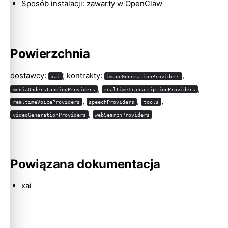
Sposób instalacji: zawarty w OpenClaw
Powierzchnia
Molty
dostawcy:
; kontrakty:
,
xai
imageGenerationProviders
,
,
mediaUnderstandingProviders
realtimeTranscriptionProviders
,
,
,
realtimeVoiceProviders
speechProviders
tools
,
videoGenerationProviders
webSearchProviders
Powiązana dokumentacja
xai