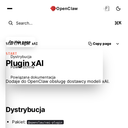
🇵🇱
OpenClaw
K
Search...
On this page
Copy page
Start
/
Plugin xAI
START
Dystrybucja
Plugin xAI
Powierzchnia
Powiązana dokumentacja
Dodaje do OpenClaw obsługę dostawcy modeli xAI.
Dystrybucja
Pakiet:
@openclaw/xai-plugin