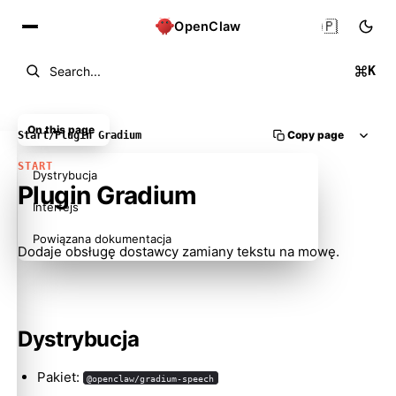
🇵🇱
OpenClaw
K
Search...
On this page
Copy page
Start
/
Plugin Gradium
START
Dystrybucja
Plugin Gradium
Interfejs
Powiązana dokumentacja
Dodaje obsługę dostawcy zamiany tekstu na mowę.
Dystrybucja
Pakiet:
@openclaw/gradium-speech