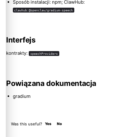
Sposób instalacji: npm; ClawHub:
clawhub:@openclaw/gradium-speech
Molty
Interfejs
kontrakty:
speechProviders
Powiązana dokumentacja
gradium
Was this useful?
Yes
No