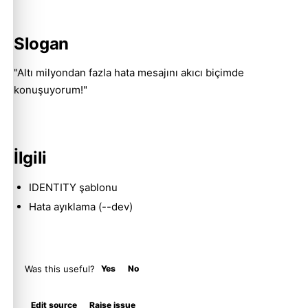
Slogan
Molty
"Altı milyondan fazla hata mesajını akıcı biçimde
konuşuyorum!"
İlgili
IDENTITY şablonu
Hata ayıklama (--dev)
Was this useful?
Yes
No
Edit source
Raise issue