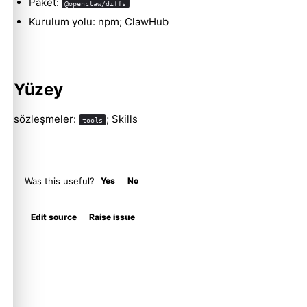
Paket:
@openclaw/diffs
Kurulum yolu: npm; ClawHub
Yüzey
sözleşmeler:
; Skills
tools
Was this useful?
Yes
No
Edit source
Raise issue