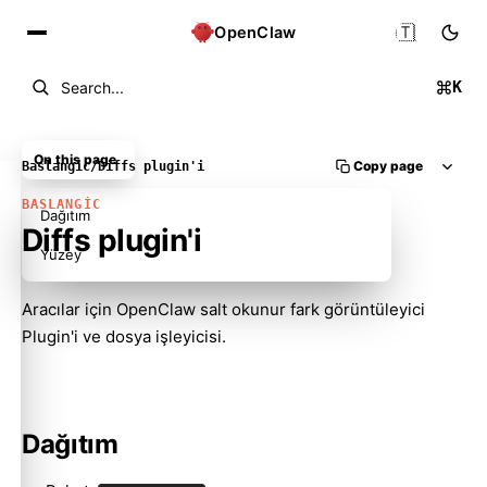
🇹🇷
OpenClaw
K
Search...
On this page
Copy page
Baslangic
/
Diffs plugin'i
BASLANGIC
Dağıtım
Diffs plugin'i
Yüzey
Aracılar için OpenClaw salt okunur fark görüntüleyici
Plugin'i ve dosya işleyicisi.
Molty
Dağıtım