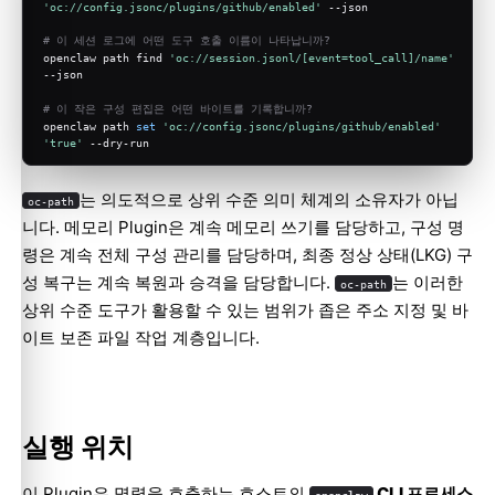
'oc://config.jsonc/plugins/github/enabled'
 --json
# 이 세션 로그에 어떤 도구 호출 이름이 나타납니까?
openclaw path find 
'oc://session.jsonl/[event=tool_call]/name'
--json
# 이 작은 구성 편집은 어떤 바이트를 기록합니까?
openclaw path 
set
'oc://config.jsonc/plugins/github/enabled'
'true'
 --dry-run
는 의도적으로 상위 수준 의미 체계의 소유자가 아닙
oc-path
니다. 메모리 Plugin은 계속 메모리 쓰기를 담당하고, 구성 명
령은 계속 전체 구성 관리를 담당하며, 최종 정상 상태(LKG) 구
성 복구는 계속 복원과 승격을 담당합니다.
는 이러한
oc-path
상위 수준 도구가 활용할 수 있는 범위가 좁은 주소 지정 및 바
이트 보존 파일 작업 계층입니다.
실행 위치
이 Plugin은 명령을 호출하는 호스트의
CLI 프로세스