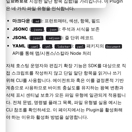
일드카드로 지정한 말단 항목 집합)을 가리킵니다. 이 Plugin
관련 문서
은 네 가지 파일 유형을 인식합니다.
마크다운
(
): 프런트매터, 섹션, 항목, 필드
.md
JSONC
(
,
): 주석과 서식을 보존
.jsonc
.json
JSONL
(
,
): 줄 단위 레코드
.jsonl
.ndjson
YAML
(
,
,
):
패키지의
.yaml
.yml
.lobster
yaml
Document
API를 통해 맵/시퀀스/스칼라 Node 처리
자체 호스팅 운영자와 편집기 확장 기능은 SDK를 대상으로 직
접 스크립트를 작성하지 않고 단일 말단 항목을 읽거나 쓰기
위해 CLI를 사용합니다. 에이전트와 훅은 이를 결정론적 기반
계층으로 사용하므로 바이트 충실도를 유지하는 왕복 변환과
삭제 표시 센티널 보호가 모든 파일 유형에 일관되게 적용됩니
다. 전체 문법, 명령별 플래그 목록, 파일 유형별 실용 예시는
CLI 참조
를 확인하세요. 이 페이지에서는 Plugin을 활성화해
야 하는 이유와 활성화 방법을 설명합니다.