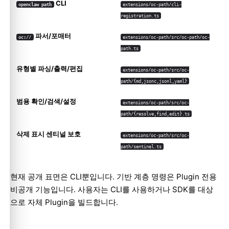
CLI
openclaw path
extensions/oc-path/cli-
registration.ts
파서/포매터
oc://
extensions/oc-path/src/oc-path/oc-
path.ts
유형별 파싱/출력/편집
extensions/oc-path/src/oc-
path/{md,jsonc,jsonl,yaml}
범용 확인/검색/설정
extensions/oc-path/src/oc-
path/{resolve,find,edit}.ts
삭제 표시 센티널 보호
extensions/oc-path/src/oc-
path/sentinel.ts
현재 공개 표면은 CLI뿐입니다. 기반 계층 명령은 Plugin 전용
비공개 기능입니다. 사용자는 CLI를 사용하거나 SDK를 대상
으로 자체 Plugin을 빌드합니다.