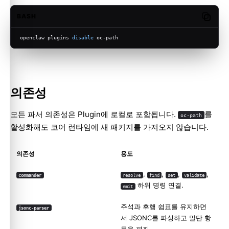
BASH
Copy c
openclaw plugins 
disable
 oc-path
의존성
모든 파서 의존성은 Plugin에 로컬로 포함됩니다.
를
oc-path
활성화해도 코어 런타임에 새 패키지를 가져오지 않습니다.
의존성
용도
,
,
,
,
commander
resolve
find
set
validate
하위 명령 연결.
emit
주석과 후행 쉼표를 유지하면
jsonc-parser
서 JSONC를 파싱하고 말단 항