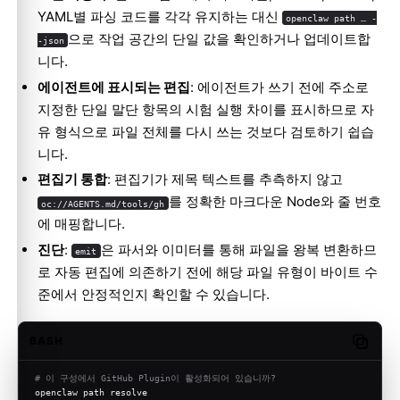
YAML별 파싱 코드를 각각 유지하는 대신
openclaw path … -
으로 작업 공간의 단일 값을 확인하거나 업데이트합
-json
니다.
에이전트에 표시되는 편집
: 에이전트가 쓰기 전에 주소로
지정한 단일 말단 항목의 시험 실행 차이를 표시하므로 자
유 형식으로 파일 전체를 다시 쓰는 것보다 검토하기 쉽습
니다.
편집기 통합
: 편집기가 제목 텍스트를 추측하지 않고
를 정확한 마크다운 Node와 줄 번호
oc://AGENTS.md/tools/gh
에 매핑합니다.
진단
:
은 파서와 이미터를 통해 파일을 왕복 변환하므
emit
로 자동 편집에 의존하기 전에 해당 파일 유형이 바이트 수
준에서 안정적인지 확인할 수 있습니다.
BASH
Copy c
# 이 구성에서 GitHub Plugin이 활성화되어 있습니까?
openclaw path resolve 