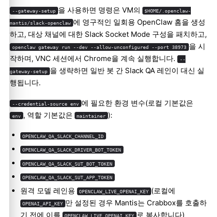
을 사용하면 명령은 VM의
--gateway-setup
$HOME/.openclaw-
에 영구적인 일회용 OpenClaw 홈을 생성
mantis/slack-openclaw
하고, 대상 채널에 대한 Slack Socket Mode 구성을 패치하고,
을 시
openclaw gateway run --dev --allow-unconfigured --port 38973
작하며, VNC 세션에서 Chrome을 계속 실행합니다.
--
을 생략하면 일반 봇 간 Slack QA 레인이 대신 실
gateway-setup
행됩니다.
에 필요한 환경 변수(로컬 기본값은
--credential-source env
, 역할 기본값은
):
env
maintainer
OPENCLAW_QA_SLACK_CHANNEL_ID
OPENCLAW_QA_SLACK_DRIVER_BOT_TOKEN
OPENCLAW_QA_SLACK_SUT_BOT_TOKEN
OPENCLAW_QA_SLACK_SUT_APP_TOKEN
원격 모델 레인용
(로컬에
OPENCLAW_LIVE_OPENAI_KEY
만 설정된 경우 Mantis는 Crabbox를 호출하
OPENAI_API_KEY
기 전에 이를
로 복사합니다)
OPENCLAW_LIVE_OPENAI_KEY