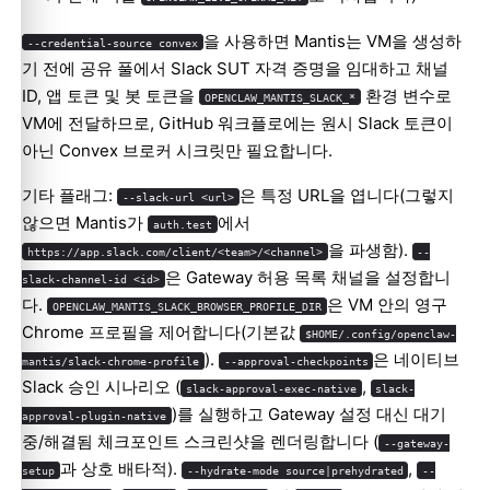
을 사용하면 Mantis는 VM을 생성하
--credential-source convex
기 전에 공유 풀에서 Slack SUT 자격 증명을 임대하고 채널
ID, 앱 토큰 및 봇 토큰을
환경 변수로
OPENCLAW_MANTIS_SLACK_*
VM에 전달하므로, GitHub 워크플로에는 원시 Slack 토큰이
아닌 Convex 브로커 시크릿만 필요합니다.
기타 플래그:
은 특정 URL을 엽니다(그렇지
--slack-url <url>
않으면 Mantis가
에서
auth.test
을 파생함).
https://app.slack.com/client/<team>/<channel>
--
은 Gateway 허용 목록 채널을 설정합니
slack-channel-id <id>
다.
은 VM 안의 영구
OPENCLAW_MANTIS_SLACK_BROWSER_PROFILE_DIR
Chrome 프로필을 제어합니다(기본값
$HOME/.config/openclaw-
).
은 네이티브
mantis/slack-chrome-profile
--approval-checkpoints
Slack 승인 시나리오 (
,
slack-approval-exec-native
slack-
)를 실행하고 Gateway 설정 대신 대기
approval-plugin-native
중/해결됨 체크포인트 스크린샷을 렌더링합니다 (
--gateway-
과 상호 배타적).
,
setup
--hydrate-mode source|prehydrated
--