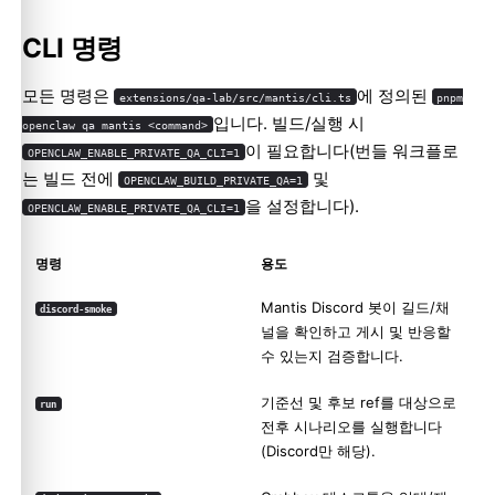
CLI 명령
모든 명령은
에 정의된
extensions/qa-lab/src/mantis/cli.ts
pnpm
입니다. 빌드/실행 시
openclaw qa mantis <command>
이 필요합니다(번들 워크플로
OPENCLAW_ENABLE_PRIVATE_QA_CLI=1
는 빌드 전에
및
OPENCLAW_BUILD_PRIVATE_QA=1
을 설정합니다).
OPENCLAW_ENABLE_PRIVATE_QA_CLI=1
명령
용도
Mantis Discord 봇이 길드/채
discord-smoke
널을 확인하고 게시 및 반응할
수 있는지 검증합니다.
기준선 및 후보 ref를 대상으로
run
전후 시나리오를 실행합니다
(Discord만 해당).