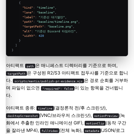
{
"kind"
:
"timeline"
,
"lane"
:
"baseline"
,
"label"
:
"기준선 대기열만"
,
"path"
:
"baseline/timeline.png"
,
"targetPath"
:
"baseline.png"
,
"alt"
:
"기준선 Discord 타임라인"
,
"width"
:
420
}
]
}
아티팩트
은 매니페스트 디렉터리를 기준으로 하며,
path
은 구성된 R2/S3 아티팩트 접두사를 기준으로 합니
targetPath
다.
은 경로 순회를 거부하
scripts/mantis/publish-pr-evidence.mjs
며 파일이 없으면
이 있는 항목을 건너뜁니
"required": false
다.
아티팩트 종류:
(결정론적 전/후 스크린샷),
timeline
(VNC/브라우저 스크린샷),
(녹
desktopScreenshot
motionPreview
화에서 추출한 인라인 애니메이션 GIF),
(동작 구간
motionClip
을 잘라낸 MP4),
(전체 녹화),
(JSON/로그
fullVideo
metadata