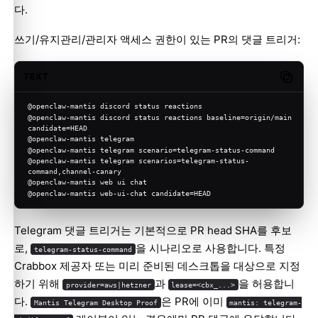
다.
쓰기/유지관리/관리자 액세스 권한이 있는 PR의 댓글 트리거:
TEXT
Copy c
@openclaw-mantis discord status reactions
@openclaw-mantis discord status reactions baseline=origin/main 
candidate=HEAD
@openclaw-mantis telegram
@openclaw-mantis telegram scenario=telegram-status-command
@openclaw-mantis telegram scenarios=telegram-status-
command,channel-canary
@openclaw-mantis web ui chat
@openclaw-mantis web-ui-chat candidate=HEAD
Telegram 댓글 트리거는 기본적으로 PR head SHA를 후보
로,
을 시나리오로 사용합니다. 특정
telegram-status-command
Crabbox 제공자 또는 미리 준비된 데스크톱을 대상으로 지정
하기 위해
과
을 허용합니
provider=aws|hetzner
lease=<cbx_...>
다.
은 PR에 이미
Mantis Telegram Desktop Proof
mantis: telegram-