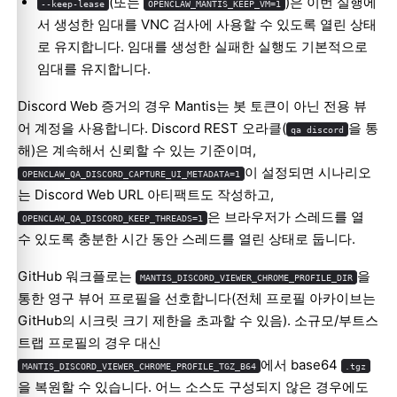
(또는
)은 이번 실행에
--keep-lease
OPENCLAW_MANTIS_KEEP_VM=1
서 생성한 임대를 VNC 검사에 사용할 수 있도록 열린 상태
로 유지합니다. 임대를 생성한 실패한 실행도 기본적으로
임대를 유지합니다.
Discord Web 증거의 경우 Mantis는 봇 토큰이 아닌 전용 뷰
어 계정을 사용합니다. Discord REST 오라클(
을 통
qa discord
해)은 계속해서 신뢰할 수 있는 기준이며,
이 설정되면 시나리오
OPENCLAW_QA_DISCORD_CAPTURE_UI_METADATA=1
는 Discord Web URL 아티팩트도 작성하고,
은 브라우저가 스레드를 열
OPENCLAW_QA_DISCORD_KEEP_THREADS=1
수 있도록 충분한 시간 동안 스레드를 열린 상태로 둡니다.
GitHub 워크플로는
을
MANTIS_DISCORD_VIEWER_CHROME_PROFILE_DIR
통한 영구 뷰어 프로필을 선호합니다(전체 프로필 아카이브는
GitHub의 시크릿 크기 제한을 초과할 수 있음). 소규모/부트스
트랩 프로필의 경우 대신
에서 base64
MANTIS_DISCORD_VIEWER_CHROME_PROFILE_TGZ_B64
.tgz
을 복원할 수 있습니다. 어느 소스도 구성되지 않은 경우에도