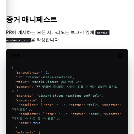
증거 매니페스트
PR에 게시하는 모든 시나리오는 보고서 옆에
mantis-
을 작성합니다.
evidence.json
JSON
Copy c
{
"schemaVersion"
:
1
,
"id"
:
"discord-status-reactions"
,
"title"
:
"Mantis Discord 상태 반응 QA"
,
"summary"
:
"PR 댓글에 표시되는 사람이 읽을 수 있는 최상위 요약입니
다."
,
"scenario"
:
"discord-status-reactions-tool-only"
,
"comparison"
:
{
"baseline"
:
{
"sha"
:
"..."
,
"status"
:
"fail"
,
"expected"
:
"대기열만"
}
,
"candidate"
:
{
"sha"
:
"..."
,
"status"
:
"pass"
,
"expected"
:
"대기열 -> 사고 중 -> 완료"
}
,
"pass"
:
true
}
,
"artifacts"
:
[