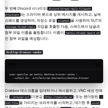
두 번째 Discord 시나리오(
discord-thread-reply-filepath-
)는 드라이버 봇으로 상위 메시지를 게시하고, 실제
attachment
스레드를 생성하며, 저장소 로컬
을 사용하여 SUT의
filePath
작업을 호출한 다음, 스레드에서 답글과
message.thread-reply
첨부 파일 이름을 폴링합니다. 이름이
mantis-thread-report.md
인 첨부 파일을 예상합니다.
desktop-browser-smoke
BASH
Copy c
pnpm openclaw qa mantis desktop-browser-smoke \
  --output-dir .artifacts/qa-e2e/mantis/desktop-browser
Crabbox 데스크톱을 임대하거나 재사용하고, VNC 세션 안에
서
(기본값
) 또는 렌더링된
--browser-url
https://openclaw.ai
--
을 가리키는 브라우저를 시작하고, 대기한 후
html-file
scrot