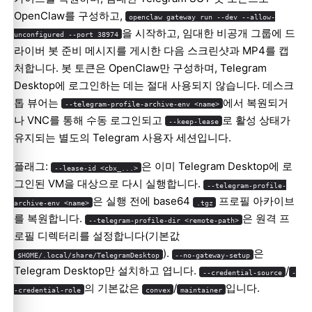
OpenClaw를 구성하고,
openclaw gateway run --dev --allow-
을 시작하고, 임대한 비공개 그룹에 드
unconfigured --port 38974
라이버 봇 준비 메시지를 게시한 다음 스크린샷과 MP4를 캡
처합니다. 봇 토큰은 OpenClaw만 구성하며, Telegram
Desktop에 로그인하는 데는 절대 사용되지 않습니다. 데스크
톱 뷰어는
에서 복원되거
--telegram-profile-archive-env <name>
나 VNC를 통해 수동 로그인되고
로 활성 상태가
--keep-lease
유지되는 별도의 Telegram 사용자 세션입니다.
플래그:
은 이미 Telegram Desktop에 로
--lease-id <cbx_...>
그인된 VM을 대상으로 다시 실행합니다.
--telegram-profile-
은 실행 전에 base64
프로필 아카이브
archive-env <name>
.tgz
를 복원합니다.
은 원격 프
--telegram-profile-dir <remote-path>
로필 디렉터리를 설정합니다(기본값
).
은
$HOME/.local/share/TelegramDesktop
--no-gateway-setup
Telegram Desktop만 설치하고 엽니다.
/
--credential-source
-
의 기본값은
/
입니다.
-credential-role
convex
maintainer