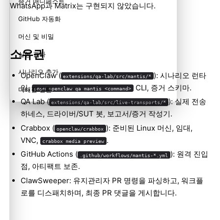
증거 매니페스트
WhatsApp과 Matrix는 구현되지 않았습니다.
GitHub 자동화
머신 및 비밀
소유권
실행 결과
시나리오 추가
OpenClaw (
): 시나리오 런타
extensions/qa-lab/src/mantis/*
임,
CLI, 증거 스키마.
pnpm openclaw qa mantis <command>
미해결 질문
QA Lab (
): 실제 전송
extensions/qa-lab/src/live-transports/*
하네스, 드라이버/SUT 봇, 보고서/증거 작성기.
Crabbox (
): 준비된 Linux 머신, 임대,
openclaw/crabbox
VNC,
.
crabbox media preview
GitHub Actions (
): 원격 진입
.github/workflows/mantis-*.yml
점, 아티팩트 보존.
ClawSweeper: 유지관리자 PR 명령을 파싱하고, 워크플
로를 디스패치하며, 최종 PR 댓글을 게시합니다.