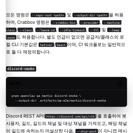
모든 명령은
및
을 허용
--repo-root <path>
--output-dir <path>
하며, Crabbox 명령은
,
,
--crabbox-bin
--provider
--machine-
/
,
,
,
및
class
--class
--lease-id
--idle-timeout
--ttl
--keep-
도 허용합니다. 별도 언급이 없으면 공급자/클래스의 로
lease
컬 CLI 기본값은
/
이며, CI 워크플로는 일반적으
hetzner
beast
로 둘 다 재정의합니다.
discord-smoke
BASH
Copy c
pnpm openclaw qa mantis discord-smoke \
  --output-dir .artifacts/qa-e2e/mantis/discord-smoke
Discord REST API(
)를 호출하여 봇
https://discord.com/api/v10
사용자, 길드, 길드의 채널 및 대상 채널을 가져오고, 해당 채널
이 길드에 속하는지 어설션한 다음,
이 아니면 메시
--skip-post