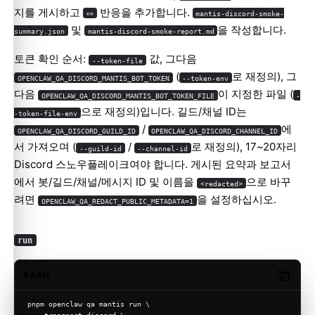
지를 게시하고
반응을 추가합니다.
👀
mantis-discord-smoke-
및
을 작성합니다.
summary.json
mantis-discord-smoke-report.md
토큰 확인 순서:
값, 그다음
--token-file
(
로 재정의), 그
OPENCLAW_QA_DISCORD_MANTIS_BOT_TOKEN
--token-env
다음
이 지정한 파일 (
OPENCLAW_QA_DISCORD_MANTIS_BOT_TOKEN_FILE
-
으로 재정의)입니다. 길드/채널 ID는
-token-file-env
/
에
OPENCLAW_QA_DISCORD_GUILD_ID
OPENCLAW_QA_DISCORD_CHANNEL_ID
서 가져오며 (
/
로 재정의), 17~20자리
--guild-id
--channel-id
Discord 스노우플레이크여야 합니다. 게시된 요약과 보고서
에서 봇/길드/채널/메시지 ID 및 이름을
으로 바꾸
<redacted>
려면
을 설정하십시오.
OPENCLAW_QA_REDACT_PUBLIC_METADATA=1
run
BASH
Copy c
pnpm openclaw qa mantis run \
  --transport discord \