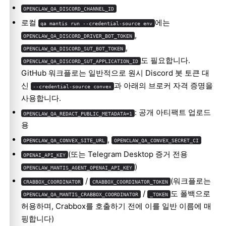
OPENCLAW_QA_DISCORD_CHANNEL_ID
로컬
에는
qa mantis run --credential-source env
,
OPENCLAW_QA_DISCORD_DRIVER_BOT_TOKEN
,
OPENCLAW_QA_DISCORD_SUT_BOT_TOKEN
도 필요합니다.
OPENCLAW_QA_DISCORD_SUT_APPLICATION_ID
GitHub 워크플로는 일반적으로 원시 Discord 봇 토큰 대
신
과 아래의 브로커 자격 증명을
--credential-source convex
사용합니다.
: 공개 아티팩트 업로드
OPENCLAW_QA_REDACT_PUBLIC_METADATA=1
용
,
OPENCLAW_QA_CONVEX_SITE_URL
OPENCLAW_QA_CONVEX_SECRET_CI
(또는 Telegram Desktop 증거 전용
OPENAI_API_KEY
)
OPENCLAW_MANTIS_AGENT_OPENAI_API_KEY
/
(워크플로는
CRABBOX_COORDINATOR
CRABBOX_COORDINATOR_TOKEN
/
도 폴백으로
OPENCLAW_QA_MANTIS_CRABBOX_COORDINATOR
_TOKEN
허용하며, Crabbox를 호출하기 전에 이를 일반 이름에 매
핑합니다)