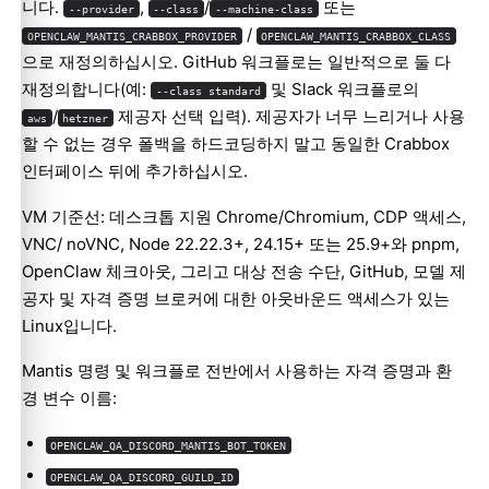
니다.
,
/
또는
--provider
--class
--machine-class
/
OPENCLAW_MANTIS_CRABBOX_PROVIDER
OPENCLAW_MANTIS_CRABBOX_CLASS
으로 재정의하십시오. GitHub 워크플로는 일반적으로 둘 다
재정의합니다(예:
및 Slack 워크플로의
--class standard
/
제공자 선택 입력). 제공자가 너무 느리거나 사용
aws
hetzner
할 수 없는 경우 폴백을 하드코딩하지 말고 동일한 Crabbox
인터페이스 뒤에 추가하십시오.
VM 기준선: 데스크톱 지원 Chrome/Chromium, CDP 액세스,
VNC/ noVNC, Node 22.22.3+, 24.15+ 또는 25.9+와 pnpm,
OpenClaw 체크아웃, 그리고 대상 전송 수단, GitHub, 모델 제
공자 및 자격 증명 브로커에 대한 아웃바운드 액세스가 있는
Linux입니다.
Mantis 명령 및 워크플로 전반에서 사용하는 자격 증명과 환
경 변수 이름:
OPENCLAW_QA_DISCORD_MANTIS_BOT_TOKEN
OPENCLAW_QA_DISCORD_GUILD_ID