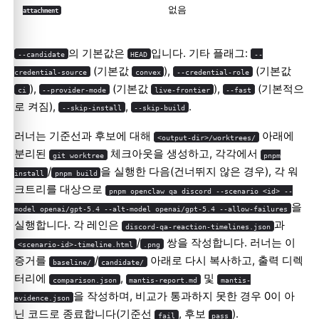
없음
attachment
의 기본값은
입니다. 기타 플래그:
--candidate
HEAD
--
(기본값
),
(기본값
credential-source
convex
--credential-role
),
(기본값
),
(기본적으
ci
--provider-mode
live-frontier
--fast
로 켜짐),
,
.
--skip-install
--skip-build
러너는 기준선과 후보에 대해
아래에
<output-dir>/worktrees/
분리된
체크아웃을 생성하고, 각각에서
git worktree
pnpm
/
을 실행한 다음(건너뛰지 않은 경우), 각 워
install
pnpm build
크트리를 대상으로
pnpm openclaw qa discord --scenario <id> --
을
model openai/gpt-5.4 --alt-model openai/gpt-5.4 --allow-failures
실행합니다. 각 레인은
과
discord-qa-reaction-timelines.json
/
쌍을 작성합니다. 러너는 이
<scenario-id>-timeline.html
.png
증거를
/
아래로 다시 복사하고, 출력 디렉
baseline/
candidate/
터리에
,
및
comparison.json
mantis-report.md
mantis-
을 작성하며, 비교가 통과하지 못한 경우 0이 아
evidence.json
닌 코드로 종료합니다(기준선
, 후보
).
fail
pass