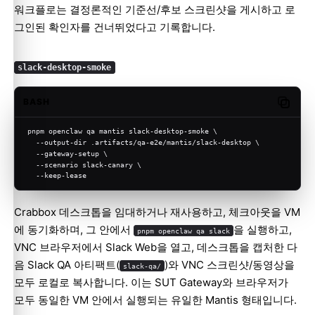
워크플로는 결정론적인 기준선/후보 스크린샷을 게시하고 로
그인된 확인자를 건너뛰었다고 기록합니다.
slack-desktop-smoke
BASH
Copy c
pnpm openclaw qa mantis slack-desktop-smoke \
  --output-dir .artifacts/qa-e2e/mantis/slack-desktop \
  --gateway-setup \
  --scenario slack-canary \
  --keep-lease
Crabbox 데스크톱을 임대하거나 재사용하고, 체크아웃을 VM
에 동기화하며, 그 안에서
을 실행하고,
pnpm openclaw qa slack
VNC 브라우저에서 Slack Web을 열고, 데스크톱을 캡처한 다
음 Slack QA 아티팩트(
)와 VNC 스크린샷/동영상을
slack-qa/
모두 로컬로 복사합니다. 이는 SUT Gateway와 브라우저가
모두 동일한 VM 안에서 실행되는 유일한 Mantis 형태입니다.