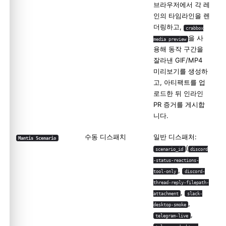
브라우저에서 각 레
인의 타임라인을 렌
더링하고,
crabbox
을 사
media preview
용해 동작 구간을
잘라낸 GIF/MP4
미리보기를 생성하
고, 아티팩트를 업
로드한 뒤 인라인
PR 증거를 게시합
니다.
수동 디스패치
일반 디스패처:
Mantis Scenario
(
scenario_id
discord
-status-reactions-
,
tool-only
discord-
thread-reply-filepath-
,
attachment
slack-
,
desktop-smoke
,
telegram-live