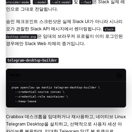
,
,
및
은 Slack 실제 레
provider-mode
--model
--alt-model
--fast
인으로 그대로 전달됩니다.
승인 체크포인트 스크린샷은 실제 Slack UI가 아니라 시나리
오가 관찰한 Slack API 메시지에서 렌더링됩니다.
slack-
은 임대의 브라우저 프로필이 이미 로그인된
desktop-smoke.png
경우에만 Slack Web 자체의 증거입니다.
telegram-desktop-builder
BASH
Copy c
pnpm openclaw qa mantis telegram-desktop-builder \
  --credential-source convex \
  --credential-role maintainer \
  --keep-lease
Crabbox 데스크톱을 임대하거나 재사용하고, 네이티브 Linux
Telegram Desktop을 설치하고, 선택적으로 사용자 세션 아
카이브를 복원하며, 임대한 Telegram SUT 봇 토큰으로