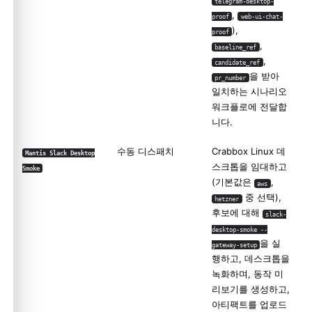
telegram-desktop-
,
proof
web-ui-chat-
),
proof
,
baseline_ref
,
candidate_ref
을 받아
pr_number
일치하는 시나리오
워크플로에 전달합
니다.
수동 디스패치
Crabbox Linux 데
Mantis Slack Desktop
스크톱을 임대하고
Smoke
(기본값은
,
aws
중 선택),
hetzner
후보에 대해
slack-
desktop-smoke --
을 실
gateway-setup
행하고, 데스크톱을
녹화하며, 동작 미
리보기를 생성하고,
아티팩트를 업로드