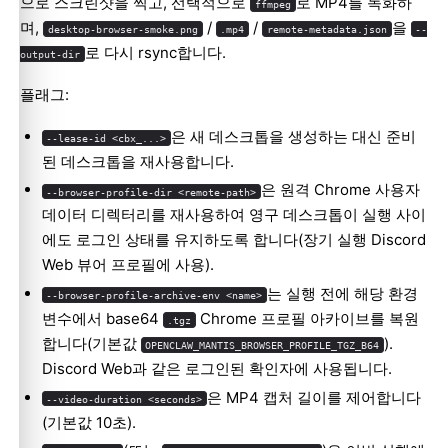
으로 스크린샷을 찍고, 선택적으로
로 MP4를 녹화하
ffmpeg
며,
/
/
을
desktop-browser-smoke.png
.mp4
remote-metadata.json
--
로 다시 rsync합니다.
output-dir
플래그:
은 새 데스크톱을 생성하는 대신 준비
--lease-id <cbx_...>
된 데스크톱을 재사용합니다.
은 원격 Chrome 사용자
--browser-profile-dir <remote-path>
데이터 디렉터리를 재사용하여 영구 데스크톱이 실행 사이
에도 로그인 상태를 유지하도록 합니다(장기 실행 Discord
Web 뷰어 프로필에 사용).
는 실행 전에 해당 환경
--browser-profile-archive-env <name>
변수에서 base64
Chrome 프로필 아카이브를 복원
.tgz
합니다(기본값
).
OPENCLAW_MANTIS_BROWSER_PROFILE_TGZ_B64
Discord Web과 같은 로그인된 확인자에 사용됩니다.
은 MP4 캡처 길이를 제어합니다
--video-duration <seconds>
(기본값 10초).