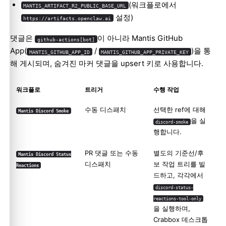
(워크플로에서
MANTIS_ARTIFACT_R2_PUBLIC_BASE_URL
설정)
https://artifacts.openclaw.ai
댓글은
이 아니라 Mantis GitHub
github-actions[bot]
App(
/
)을 통
MANTIS_GITHUB_APP_ID
MANTIS_GITHUB_APP_PRIVATE_KEY
해 게시되며, 숨겨진 마커 댓글을 upsert 키로 사용합니다.
워크플로
트리거
수행 작업
수동 디스패치
선택한 ref에 대해
Mantis Discord Smoke
을 실
discord-smoke
행합니다.
PR 댓글 또는 수동
별도의 기준선/후
Mantis Discord Status
디스패치
보 작업 트리를 빌
Reactions
드하고, 각각에서
discord-status-
reactions-tool-only
을 실행하며,
Crabbox 데스크톱