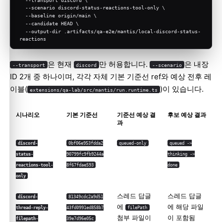
  --scenario discord-status-reactions-tool-only \
  --baseline origin/main \
  --candidate HEAD \
  --output-dir .artifacts/qa-e2e/mantis/local-discord-status-
reactions
은 현재
만 허용합니다.
은 내장
--transport
discord
--scenario
ID 2개 중 하나이며, 각각 자체 기본 기준선 ref와 예상 전후 레
이블(
)이 있습니다.
extensions/qa-lab/src/mantis/run.runtime.ts
시나리오
기본 기준선
기준선 예상 결
후보 예상 결과
과
discord-
0bf06e953fdda2
queued-only
queued ->
status-
90799fc9fb9244a
thinking ->
reactions-tool-
8f67fdae593
done
only
스레드 답글
스레드 답글
discord-
81349cdc2a9d51
에
에 해당 파일
thread-reply-
43fd0991ed858b7
filePath
첨부 파일이
이 포함됨
filepath-
39e7d96e05c