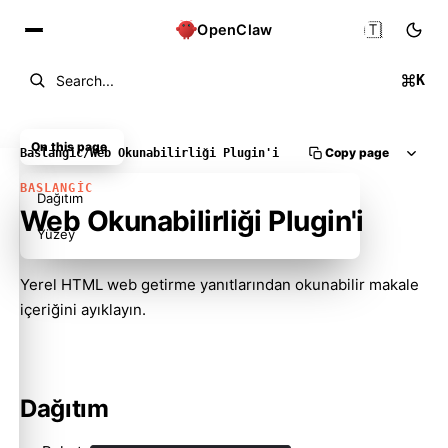
🇹🇷
OpenClaw
K
Search...
On this page
Copy page
Baslangic
/
Web Okunabilirliği Plugin'i
BASLANGIC
Dağıtım
Web Okunabilirliği Plugin'i
Yüzey
Yerel HTML web getirme yanıtlarından okunabilir makale
içeriğini ayıklayın.
Molty
Dağıtım