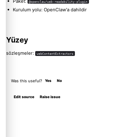
Paket:
@openclaw/web-readability-plugin
Kurulum yolu: OpenClaw'a dahildir
Yüzey
sözleşmeler:
webContentExtractors
Was this useful?
Yes
No
Edit source
Raise issue