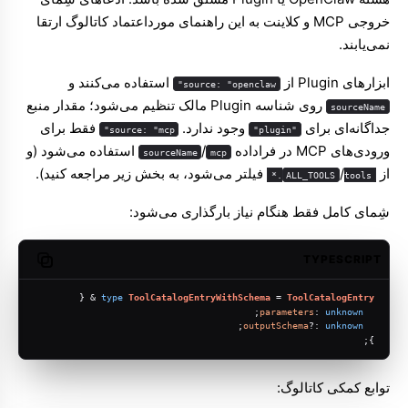
خروجی MCP و کلاینت به این راهنمای مورداعتماد کاتالوگ ارتقا
نمی‌یابند.
ابزارهای Plugin از
استفاده می‌کنند و
source: "openclaw"
روی شناسه Plugin مالک تنظیم می‌شود؛ مقدار منبع
sourceName
جداگانه‌ای برای
وجود ندارد.
فقط برای
source: "mcp"
"plugin"
ورودی‌های MCP در فراداده
/
استفاده می‌شود (و
sourceName
mcp
از
/
فیلتر می‌شود، به بخش زیر مراجعه کنید).
ALL_TOOLS
tools.*
شِمای کامل فقط هنگام نیاز بارگذاری می‌شود:
Molty
TYPESCRIPT
opy code
 & {
type
ToolCatalogEntryWithSchema
 = 
ToolCatalogEntry
;
parameters
: 
unknown
;
outputSchema
?: 
unknown
};
توابع کمکی کاتالوگ: