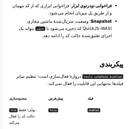
فراخوانی تودرتوی ابزار
: فراخوانی ابزاری که از کد مهمان
و از طریق پل میزبان انجام می‌شود.
Snapshot
: وضعیت سریال‌شدهٔ ماشین مجازی
QuickJS-WASI که ذخیره می‌شود تا
بتواند یک
wait
اجرای تعلیق‌شدهٔ حالت کد را ادامه دهد.
پیکربندی
دروازهٔ فعال‌سازی است؛ تنظیم سایر
tools.codeMode.enabled
فیلدها به‌تنهایی این قابلیت را فعال نمی‌کند.
فیلد
پیش‌فرض
محدودسازی
بولی؛ فقط
true
false
enabled
حالت کد را فعال
می‌کند