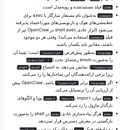
فیلد مستندشده و روبه‌مدل است.
code
به‌عنوان نام مستعار سازگار با exec برای
command
خط‌مشی‌های هوک و بازنویسی‌های مورداعتماد پذیرفته
می‌شود (ابزار عادی shell exec در OpenClaw نیز از
فیلد
استفاده می‌کند)؛ وقتی هر دو موجود
command
باشند، مقادیر باید یکسان باشند.
به‌طور پیش‌فرض
است؛ شِما آن
"javascript"
language
را به‌صورت enum رشته‌ای تخت (
"javascript" |
) نمایش می‌دهد، نه اجتماع
/
،
oneOf
anyOf
"typescript"
زیرا برخی ارائه‌دهندگان این ساختارها را رد می‌کنند.
اگر
برابر
باشد، OpenClaw پیش
"typescript"
language
از ارزیابی آن را ترنسپایل می‌کند.
موارد
،
، import پویا و الگوهای
import
require
exec
بارگذار ماژول را رد می‌کند.
هرگز پیاده‌سازی عادی
در shell را به‌صورت
exec
exec
بازگشتی در معرض دسترس قرار نمی‌دهد.
رویدادهای هوک
در حالت کد بیرونی،
toolKind:
exec