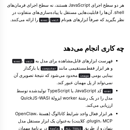
هر دو سطح اجرای JavaScript هستند، نه سطح اجرای فرمان‌های
ساختار ثبت
shell. آن‌ها را قابلیت‌هایی مستقل با پیاده‌سازی‌های متفاوت در
مالکیت و قابلیت مشاهده
نظر بگیرید که صرفاً ابزارهای هم‌نام
/
را ارائه می‌کنند.
exec
wait
قواعد سریال‌سازی دامنه
پرامپت‌ها
چه کاری انجام می‌دهد
فهرست ابزارهای قابل‌مشاهده برای مدل به
،
exec
wait
و هر ابزار فقط‌مستقیمی مانند
یا بارگذار
computer
بینایی بومی
محدود می‌شود که نتیجهٔ تصویری آن
image
نمی‌تواند از پل مهمان عبور کند.
کد JavaScript یا TypeScript تولیدشده توسط
exec
مدل را در یک رشتهٔ worker ایزولهٔ QuickJS-WASI
ارزیابی می‌کند.
هر ابزار فعال واجد شرایط کاتالوگ (هستهٔ OpenClaw،
plugin، MCP، کلاینت) به‌عنوان یک ابزار مستقل مدل
پنهان و از طریق
و
در برنامهٔ مهمان
tools
ALL_TOOLS