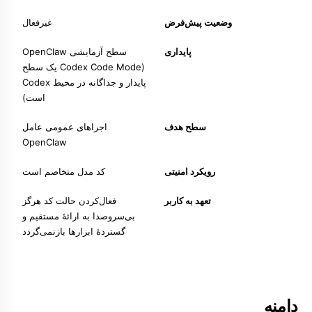
وضعیت پیش‌فرض
غیرفعال
پایداری
سطح آزمایشی OpenClaw
(Codex Code Mode یک سطح
پایدار و جداگانه در محیط Codex
است)
سطح هدف
اجراهای عمومی عامل
OpenClaw
رویکرد امنیتی
کد مدل متخاصم است
تعهد به کاربر
فعال‌کردن حالت کد هرگز
بی‌سروصدا به ارائهٔ مستقیم و
گستردهٔ ابزارها بازنمی‌گردد
دامنه