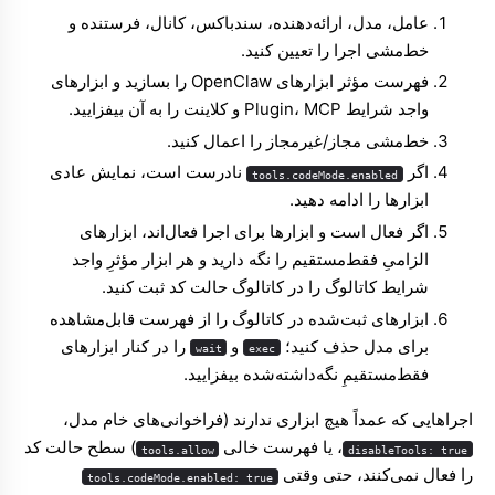
عامل، مدل، ارائه‌دهنده، سندباکس، کانال، فرستنده و
خط‌مشی اجرا را تعیین کنید.
فهرست مؤثر ابزارهای OpenClaw را بسازید و ابزارهای
واجد شرایط Plugin، MCP و کلاینت را به آن بیفزایید.
خط‌مشی مجاز/غیرمجاز را اعمال کنید.
اگر
نادرست است، نمایش عادی
tools.codeMode.enabled
ابزارها را ادامه دهید.
اگر فعال است و ابزارها برای اجرا فعال‌اند، ابزارهای
الزامیِ فقط‌مستقیم را نگه دارید و هر ابزار مؤثرِ واجد
شرایط کاتالوگ را در کاتالوگ حالت کد ثبت کنید.
ابزارهای ثبت‌شده در کاتالوگ را از فهرست قابل‌مشاهده
برای مدل حذف کنید؛
و
را در کنار ابزارهای
wait
exec
فقط‌مستقیمِ نگه‌داشته‌شده بیفزایید.
اجراهایی که عمداً هیچ ابزاری ندارند (فراخوانی‌های خام مدل،
، یا فهرست خالی
) سطح حالت کد
tools.allow
disableTools: true
را فعال نمی‌کنند، حتی وقتی
tools.codeMode.enabled: true