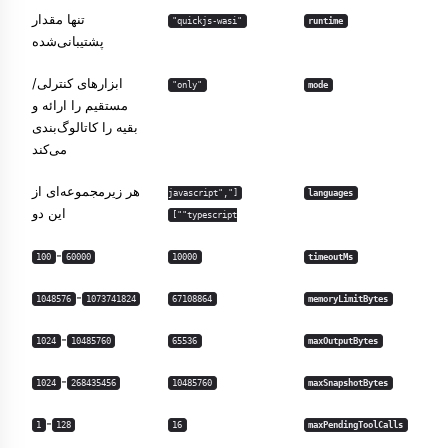
تنها مقدار
"quickjs-wasi"
runtime
پشتیبانی‌شده
ابزارهای کنترلی/
"only"
mode
مستقیم را ارائه و
بقیه را کاتالوگ‌بندی
می‌کند
هر زیرمجموعه‌ای از
["javascript",
languages
این دو
"typescript"]
-
100
60000
10000
timeoutMs
-
1048576
1073741824
67108864
memoryLimitBytes
-
1024
10485760
65536
maxOutputBytes
-
1024
268435456
10485760
maxSnapshotBytes
-
1
128
16
maxPendingToolCalls