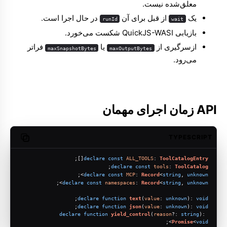
معلق‌شده نیست.
یک
از قبل برای آن
در حال اجرا است.
runId
wait
بازیابی QuickJS-WASI شکست می‌خورد.
ازسرگیری از
یا
فراتر
maxSnapshotBytes
maxOutputBytes
می‌رود.
API زمان اجرای مهمان
TYPESCRIPT
opy code
[];
declare
const
ALL_TOOLS
: 
ToolCatalogEntry
;
declare
const
tools
: 
ToolCatalog
>;
declare
const
MCP
: 
Record
<
string
, 
unknown
>;
declare
const
namespaces
: 
Record
<
string
, 
unknown
;
declare
function
text
(
value
: 
unknown
): 
void
;
declare
function
json
(
value
: 
unknown
): 
void
declare
function
yield_control
(
reason
?: 
string
): 
>;
Promise
<
void