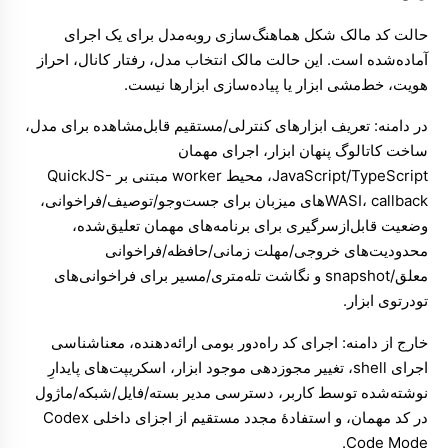
حالت کد مالک شکل هماهنگ‌سازی رو‌به‌مدل برای یک اجرای
آماده‌شده است. این حالت مالک انتخاب مدل، رفتار کانال، احراز
هویت، خط‌مشی ابزار یا پیاده‌سازی ابزارها نیست.
در دامنه: تعریف ابزارهای کنترلی/مستقیم قابل‌مشاهده برای مدل،
ساخت کاتالوگ پنهان ابزار، اجرای مهمان
JavaScript/TypeScript، محیط worker مبتنی بر QuickJS-
WASI، callbackهای میزبان برای جست‌وجو/توصیف/فراخوانی،
وضعیت قابل‌ازسرگیری برای برنامه‌های مهمان تعلیق‌شده،
محدودیت‌های خروجی/مهلت زمانی/حافظه/فراخوانی
معلق/snapshot و نگاشت تله‌متری/مسیر برای فراخوانی‌های
تودرتوی ابزار.
خارج از دامنه: اجرای کد راه‌دور بومی ارائه‌دهنده، معناشناسی
اجرای shell، تغییر مجوزدهی موجود ابزار، اسکریپت‌های پایدارِ
نوشته‌شده توسط کاربر، دسترسی مدیر بسته/فایل/شبکه/ماژول
در کد مهمان، و استفادهٔ مجدد مستقیم از اجزای داخلی Codex
Code Mode.