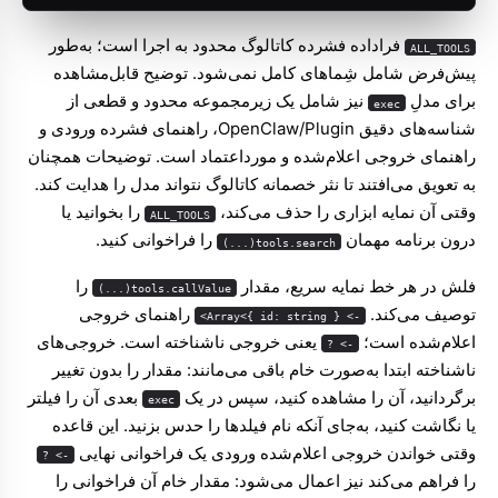
فراداده فشرده کاتالوگ محدود به اجرا است؛ به‌طور
ALL_TOOLS
پیش‌فرض شامل شِماهای کامل نمی‌شود. توضیح قابل‌مشاهده
برای مدلِ
نیز شامل یک زیرمجموعه محدود و قطعی از
exec
شناسه‌های دقیق OpenClaw/Plugin، راهنمای فشرده ورودی و
راهنمای خروجی اعلام‌شده و مورداعتماد است. توضیحات همچنان
به تعویق می‌افتند تا نثر خصمانه کاتالوگ نتواند مدل را هدایت کند.
وقتی آن نمایه ابزاری را حذف می‌کند،
را بخوانید یا
ALL_TOOLS
درون برنامه مهمان
را فراخوانی کنید.
tools.search(...)
فلش در هر خط نمایه سریع، مقدار
را
tools.callValue(...)
توصیف می‌کند.
راهنمای خروجی
-> Array<{ id: string }>
اعلام‌شده است؛
یعنی خروجی ناشناخته است. خروجی‌های
-> ?
ناشناخته ابتدا به‌صورت خام باقی می‌مانند: مقدار را بدون تغییر
برگردانید، آن را مشاهده کنید، سپس در یک
بعدی آن را فیلتر
exec
یا نگاشت کنید، به‌جای آنکه نام فیلدها را حدس بزنید. این قاعده
وقتی خواندن خروجی اعلام‌شده ورودی یک فراخوانی نهایی
-> ?
را فراهم می‌کند نیز اعمال می‌شود: مقدار خام آن فراخوانی را