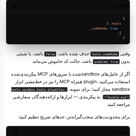
JSON5
opy code
{
: {
tools
,
codeMode
: 
true
  },
}
وقتی
حذف شده باشد،
باشد، یا شیئی
false
tools.codeMode
بدون
باشد، حالت کد خاموش می‌ماند.
enabled: true
اگر از عامل‌های sandbox‌شده با سرورهای MCP پیکربندی‌شده
استفاده می‌کنید، plugin همراه MCP را نیز در خط‌مشی ابزار
sandbox مجاز کنید؛ برای نمونه،
tools.sandbox.tools.alsoAllow:
. به
پیکربندی — ابزارها و ارائه‌دهندگان سفارشی
["bundle-mcp"]
مراجعه کنید.
برای محدودیت‌های سخت‌گیرانه‌تر، حدهای صریح تنظیم کنید:
JSON5
opy code