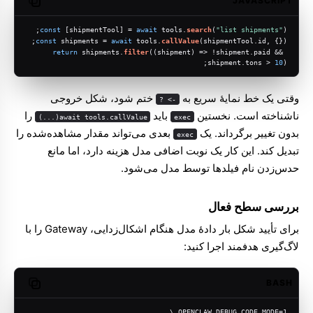
JAVASCRIPT
opy code
const
 [shipmentTool] = 
await
 tools.
search
(
"list shipments"
);
const
 shipments = 
await
 tools.
callValue
(shipmentTool.
id
, {});
return
 shipments.
filter
(
(
shipment
) =>
 !shipment.
paid
 && 
shipment.
tons
 > 
10
);
وقتی یک خط نمایهٔ سریع به
ختم شود، شکل خروجی
-> ?
ناشناخته است. نخستین
باید
را
await tools.callValue(...)
exec
بدون تغییر برگرداند. یک
بعدی می‌تواند مقدار مشاهده‌شده را
exec
تبدیل کند. این کار یک نوبت اضافی مدل هزینه دارد، اما مانع
حدس‌زدن نام فیلدها توسط مدل می‌شود.
بررسی سطح فعال
برای تأیید شکل بار دادهٔ مدل هنگام اشکال‌زدایی، Gateway را با
لاگ‌گیری هدفمند اجرا کنید:
BASH
opy code
OPENCLAW_DEBUG_CODE_MODE=1 \