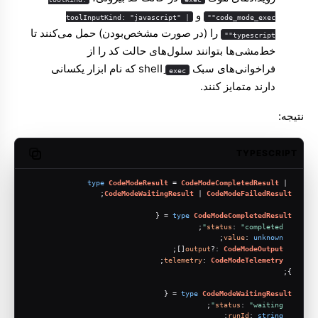
و
toolInputKind: "javascript" |
"code_mode_exec"
را (در صورت مشخص‌بودن) حمل می‌کنند تا
"typescript"
خط‌مشی‌ها بتوانند سلول‌های حالت کد را از
فراخوانی‌های سبک shellِ
که نام ابزار یکسانی
exec
دارند متمایز کنند.
نتیجه:
TYPESCRIPT
opy code
type
CodeModeResult
 = 
CodeModeCompletedResult
 | 
;
CodeModeWaitingResult
 | 
CodeModeFailedResult
 = {
type
CodeModeCompletedResult
;
status
: 
"completed"
;
value
: 
unknown
[];
output
?: 
CodeModeOutput
;
telemetry
: 
CodeModeTelemetry
};
 = {
type
CodeModeWaitingResult
;
status
: 
"waiting"
;
runId
: 
string