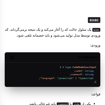
exec
یک سلول حالت کد را آغاز می‌کند و یک نتیجه برمی‌گرداند. کد
exec
ورودی توسط مدل تولید می‌شود و باید خصمانه تلقی شود.
ورودی:
TYPESCRIPT
opy code
 = {
type
CodeModeExecInput
;
code
?: 
string
;
command
?: 
string
;
language
?: 
"javascript"
 | 
"typescript"
};
قواعد:
یکی از
یا
باید غیرخالی باشد.
command
code