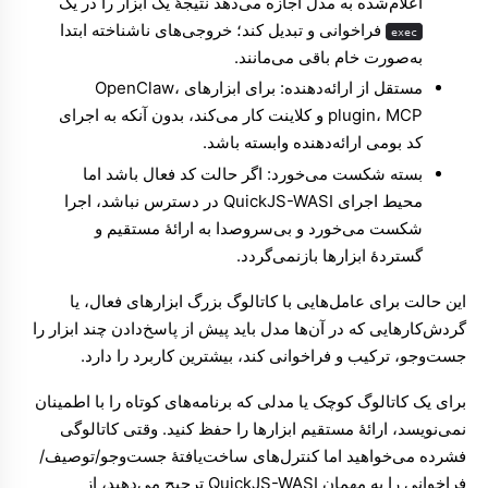
اعلام‌شده به مدل اجازه می‌دهد نتیجهٔ یک ابزار را در یک
فراخوانی و تبدیل کند؛ خروجی‌های ناشناخته ابتدا
exec
به‌صورت خام باقی می‌مانند.
مستقل از ارائه‌دهنده: برای ابزارهای OpenClaw،
plugin، MCP و کلاینت کار می‌کند، بدون آنکه به اجرای
کد بومی ارائه‌دهنده وابسته باشد.
بسته شکست می‌خورد: اگر حالت کد فعال باشد اما
محیط اجرای QuickJS-WASI در دسترس نباشد، اجرا
شکست می‌خورد و بی‌سروصدا به ارائهٔ مستقیم و
گستردهٔ ابزارها بازنمی‌گردد.
این حالت برای عامل‌هایی با کاتالوگ بزرگ ابزارهای فعال، یا
گردش‌کارهایی که در آن‌ها مدل باید پیش از پاسخ‌دادن چند ابزار را
جست‌وجو، ترکیب و فراخوانی کند، بیشترین کاربرد را دارد.
برای یک کاتالوگ کوچک یا مدلی که برنامه‌های کوتاه را با اطمینان
نمی‌نویسد، ارائهٔ مستقیم ابزارها را حفظ کنید. وقتی کاتالوگی
فشرده می‌خواهید اما کنترل‌های ساخت‌یافتهٔ جست‌وجو/توصیف/
فراخوانی را به مهمان QuickJS-WASI ترجیح می‌دهید، از