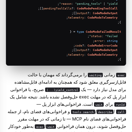
;
reason
: 
"pending_tools"
 | 
"yield"
[];
pendingToolCalls
?: 
CodeModePendingToolCall
[];
output
?: 
CodeModeOutput
;
telemetry
: 
CodeModeTelemetry
};
 = {
type
CodeModeFailedResult
;
status
: 
"failed"
;
error
: 
string
;
code
?: 
CodeModeErrorCode
[];
output
?: 
CodeModeOutput
;
telemetry
: 
CodeModeTelemetry
};
زمانی
را برمی‌گرداند که مهمان با حالت
waiting
exec
قابل‌ازسرگیری معلق شود که همچنان به ادامه‌ای قابل‌مشاهده
برای مدل نیاز دارد — یک
صریح، یا فراخوانی
yield_control(...)
ابزار پل که در مهلت exec حل‌وفصل نشده باشد. نتیجه شامل یک
برای
است. فراخوانی‌های ابزار پل —
wait
runId
/
/
و فراخوانی‌های فضای نام، از جمله
tools.search
describe
call
فراخوانی‌های فضای نام MCP — تا زمانی که در مهلت مقرر
حل‌وفصل شوند، درون همان فراخوانی
/
به‌طور خودکار
exec
wait