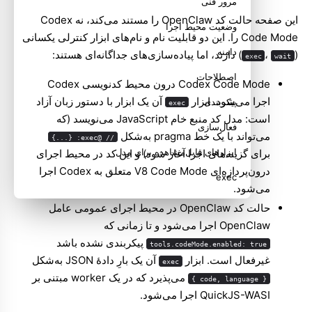
مرور فنی
این صفحه حالت کد OpenClaw را مستند می‌کند، نه Codex
وضعیت محیط اجرا
Code Mode را. این دو قابلیت نام و نام‌های ابزار کنترلی یکسانی
دامنه
(
،
) دارند، اما پیاده‌سازی‌های جداگانه‌ای هستند:
exec
wait
اصطلاحات
Codex Code Mode درون محیط کدنویسی Codex
اجرا می‌شود. ابزار
آن یک ابزار با دستور زبان آزاد
پیکربندی
exec
است: مدل کد منبع خام JavaScript می‌نویسد (که
فعال‌سازی
می‌تواند با یک خط pragma به‌شکل
// @exec: {...}
ابزارهای قابل‌مشاهده برای مدل
برای گزینه‌های اجرا آغاز شود) و این کد در محیط اجرای
درون‌پردازه‌ای V8 Code Mode متعلق به Codex اجرا
exec
می‌شود.
wait
حالت کد OpenClaw در محیط اجرای عمومی عامل
OpenClaw اجرا می‌شود و تا زمانی که
API زمان اجرای مهمان
پیکربندی نشده باشد
tools.codeMode.enabled: true
قراردادهای خروجی اعلام‌شده
غیرفعال است. ابزار
آن یک بارِ دادهٔ JSON به‌شکل
exec
می‌پذیرد که در یک worker مبتنی بر
فضاهای نام داخلی
{ code, language }
QuickJS-WASI اجرا می‌شود.
چرخه عمر رجیستری