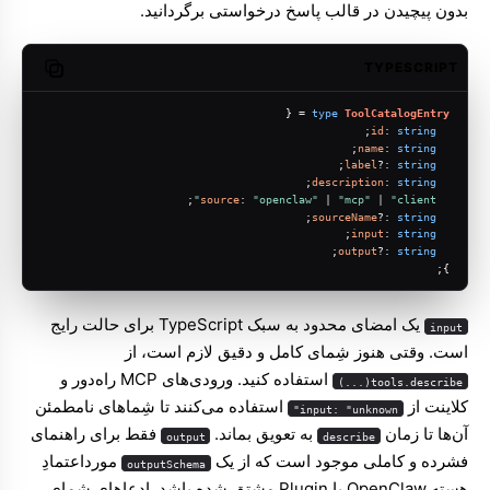
بدون پیچیدن در قالب پاسخ درخواستی برگردانید.
TYPESCRIPT
opy code
 = {
type
ToolCatalogEntry
;
id
: 
string
;
name
: 
string
;
label
?: 
string
;
description
: 
string
;
source
: 
"openclaw"
 | 
"mcp"
 | 
"client"
;
sourceName
?: 
string
;
input
: 
string
;
output
?: 
string
};
یک امضای محدود به سبک TypeScript برای حالت رایج
input
است. وقتی هنوز شِمای کامل و دقیق لازم است، از
استفاده کنید. ورودی‌های MCP راه‌دور و
tools.describe(...)
کلاینت از
استفاده می‌کنند تا شِماهای نامطمئن
input: "unknown"
آن‌ها تا زمان
به تعویق بماند.
فقط برای راهنمای
output
describe
فشرده و کاملی موجود است که از یک
مورداعتمادِ
outputSchema
هسته OpenClaw یا Plugin مشتق شده باشد. ادعاهای شِمای