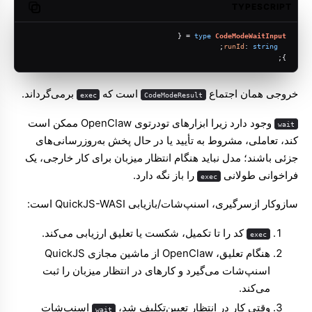
TYPESCRIPT
opy code
 = {
type
CodeModeWaitInput
;
runId
: 
string
};
خروجی همان اجتماع
است که
برمی‌گرداند.
exec
CodeModeResult
وجود دارد زیرا ابزارهای تودرتوی OpenClaw ممکن است
wait
کند، تعاملی، مشروط به تأیید یا در حال پخش به‌روزرسانی‌های
جزئی باشند؛ مدل نباید هنگام انتظار میزبان برای کار خارجی، یک
فراخوانی طولانی
را باز نگه دارد.
exec
سازوکار ازسرگیری، اسنپ‌شات/بازیابی QuickJS-WASI است:
کد را تا تکمیل، شکست یا تعلیق ارزیابی می‌کند.
exec
هنگام تعلیق، OpenClaw از ماشین مجازی QuickJS
اسنپ‌شات می‌گیرد و کارهای در انتظار میزبان را ثبت
می‌کند.
وقتی کار در انتظار تعیین‌تکلیف شد،
اسنپ‌شات
wait