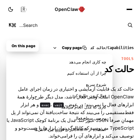
🇮🇷
OpenClaw
K
Search...
On this page
Copy page
Capabilities
/
حالت کد
TOOLS
چه کاری انجام می‌دهد
حالت کد
چرا از آن استفاده کنیم
شروع سریع
حالت کد یک قابلیت آزمایشی و اختیاری در زمان اجرای عامل
فعال‌کردن حالت کد
OpenClaw است. وقتی فعال باشد، مدل دیگر طرح‌وارهٔ همهٔ
ابزارهای فعال را نمی‌بیند؛ در عوض،
،
و هر ابزار
exec
wait
کاری که مدل انجام می‌دهد
فقط‌مستقیمی را می‌بیند که نتیجهٔ ساخت‌یافتهٔ آن نمی‌تواند از پل
بررسی سطح فعال
مهمانِ صرفاً JSON عبور کند. مدل یک برنامهٔ کوچک JavaScript یا
TypeScript می‌نویسد که کاتالوگ پنهان ابزارها را جست‌وجو و
استفاده از Swarm برای توزیع بین عامل‌ها
توصیف می‌کند و ابزارهای آن را فرامی‌خواند.