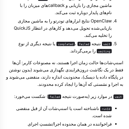
ماشین مجازی را بازیابی و callbackهای میزبان را با
نام‌های پایدار دوباره ثبت می‌کند.
OpenClaw نتایج ابزارهای تودرتو را به ماشین مجازی
بازیابی‌شده تحویل می‌دهد و کارهای در انتظار QuickJS
را تخلیه می‌کند.
نتیجه
،
یا نتیجه دیگری از نوع
completed
failed
wait
را برمی‌گرداند.
waiting
اسنپ‌شات‌ها حالت زمان اجرا هستند، نه مصنوعات کاربر: آن‌ها
فقط در یک نگاشت درون‌فرایندی نگهداری می‌شوند (بدون نوشتن
در پایگاه داده یا دیسک)، محدودیت اندازه دارند، منقضی می‌شوند و
به اجرا و نشستی که آن‌ها را ایجاد کرده محدودند.
در موارد زیر (به‌صورت نتیجه
) شکست می‌خورد:
failed
wait
ناشناخته است یا اسنپ‌شات آن از قبل منقضی
runId
شده است.
فراخواننده در همان محدوده اجرا/نشستِ اجرای