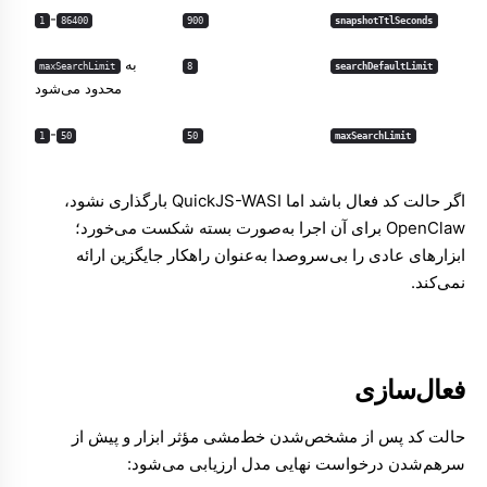
-
1
86400
900
snapshotTtlSeconds
به
maxSearchLimit
8
searchDefaultLimit
محدود می‌شود
-
1
50
50
maxSearchLimit
اگر حالت کد فعال باشد اما QuickJS-WASI بارگذاری نشود،
OpenClaw برای آن اجرا به‌صورت بسته شکست می‌خورد؛
ابزارهای عادی را بی‌سروصدا به‌عنوان راهکار جایگزین ارائه
نمی‌کند.
فعال‌سازی
حالت کد پس از مشخص‌شدن خط‌مشی مؤثر ابزار و پیش از
سرهم‌شدن درخواست نهایی مدل ارزیابی می‌شود: