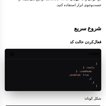
جست‌وجوی ابزار
استفاده کنید.
شروع سریع
فعال‌کردن حالت کد
JSON5
opy code
{
: {
tools
: {
codeMode
,
enabled
: 
true
    },
  },
}
شکل کوتاه: