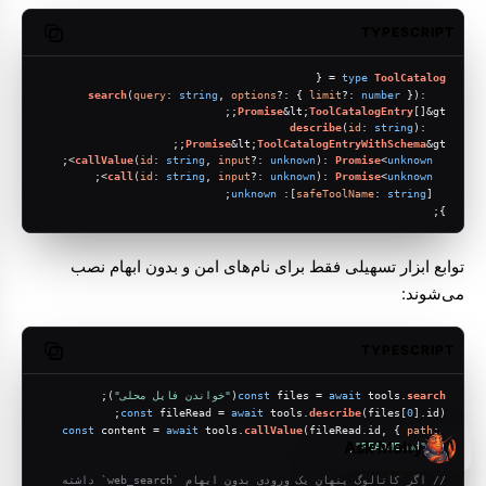
TYPESCRIPT
opy code
 = {
type
ToolCatalog
search
(
query
: 
string
, 
options
?: { 
limit
?: 
number
 }): 
Promise
&lt;
ToolCatalogEntry
[]&gt;;
describe
(
id
: 
string
): 
Promise
&lt;
ToolCatalogEntryWithSchema
&gt;;
>;
callValue
(
id
: 
string
, 
input
?: 
unknown
): 
Promise
<
unknown
>;
call
(
id
: 
string
, 
input
?: 
unknown
): 
Promise
<
unknown
;
unknown
]: 
safeToolName
: 
string
  [
};
توابع ابزار تسهیلی فقط برای نام‌های امن و بدون ابهام نصب
می‌شوند:
TYPESCRIPT
opy code
search
 tools.
await
 files = 
const
(
"خواندن فایل محلی"
);
const
 fileRead = 
await
 tools.
describe
(files[
0
].
id
);
const
 content = 
await
 tools.
callValue
(fileRead.
id
, { 
path
: 
Ask Molty
"README.md"
 });
// اگر کاتالوگ پنهان یک ورودی بدون ابهام `web_search` داشته 