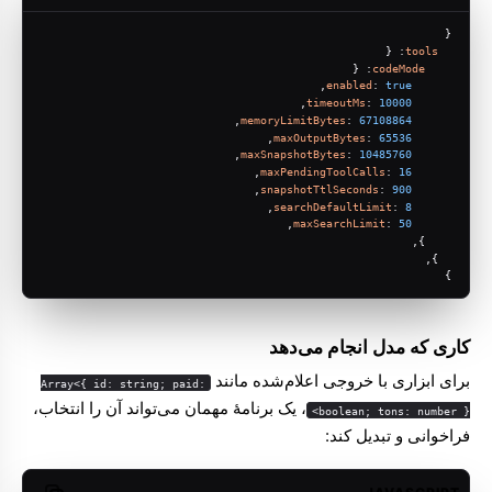
{
: {
tools
: {
codeMode
,
enabled
: 
true
,
timeoutMs
: 
10000
,
memoryLimitBytes
: 
67108864
,
maxOutputBytes
: 
65536
,
maxSnapshotBytes
: 
10485760
,
maxPendingToolCalls
: 
16
,
snapshotTtlSeconds
: 
900
,
searchDefaultLimit
: 
8
,
maxSearchLimit
: 
50
    },
  },
}
کاری که مدل انجام می‌دهد
برای ابزاری با خروجی اعلام‌شده مانند
Array<{ id: string; paid:
، یک برنامهٔ مهمان می‌تواند آن را انتخاب،
boolean; tons: number }>
فراخوانی و تبدیل کند: