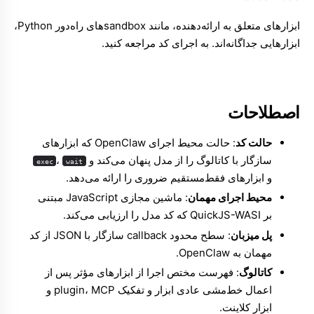
ابزارهای متعلق به ارائه‌دهنده، مانند sandboxهای راه‌دور Python،
ابزارهایی جداگانه‌اند. به
اجرای کد
مراجعه کنید.
اصطلاحات
حالت کد
: حالت محیط اجرای OpenClaw که ابزارهای
سازگار با کاتالوگ را از مدل پنهان می‌کند و
،
exec
wait
و ابزارهای فقط‌مستقیم ضروری را ارائه می‌دهد.
محیط اجرای مهمان
: ماشین مجازی JavaScript مبتنی
بر QuickJS-WASI که کد مدل را ارزیابی می‌کند.
پل میزبان
: سطح محدود callback سازگار با JSON از کد
مهمان به OpenClaw.
کاتالوگ
: فهرست مختص اجرا از ابزارهای مؤثر پس از
اعمال خط‌مشی عادی ابزار و تفکیک plugin، MCP و
ابزار کلاینت.