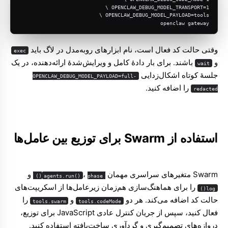
OPENCLAW_DEBUG_MODEL_TRANSPORT=1 \
OPENCLAW_DEBUG_MODEL_PAYLOAD=tools \
openclaw gateway
وقتی حالت کد فعال است، نام ابزارهای رو‌به‌مدل در لاگ باید
exec
و
باشند. برای بار دادهٔ کامل و ویرایش‌شدهٔ ارائه‌دهنده، در یک
wait
جلسهٔ کوتاه اشکال‌زدایی
OPENCLAW_DEBUG_MODEL_PAYLOAD=full-
را اضافه کنید.
redacted
استفاده از Swarm برای توزیع بین عامل‌ها
Swarm
متغیرهای سراسری مهمان
،
و
agents.run()
phase()
را برای هماهنگ‌سازی هم‌زمان زیرعامل‌ها از اسکریپت‌های
log()
حالت کد اضافه می‌کند. هر دو
و
را
tools.swarm
tools.codeMode
فعال کنید، سپس از جریان کنترل عادی JavaScript برای توزیع،
دروازه‌های تصمیم‌گیری و گردآوری ساخت‌یافته استفاده کنید.