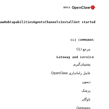
OpenClaw
DOCS
awHub
Capabilities
Agents
Channels
Install
Get started
CLI COMMANDS
مرجع CLI
Gateway and service
پشتیبان‌گیری
عامل راه‌اندازی OpenClaw
دیمون
پزشک
ناوگان
Gateway