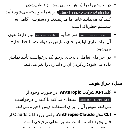
در نخستین اجرا (یا هر اجرایی پیش از تنظیم‌شدن
) از شما خواسته می‌شود تأیید
wizard.securityAcknowledgedAt
کنید که می‌دانید عامل‌ها قدرتمندند و دسترسی کامل به
سیستم خطرناک است.
صراحتاً به
نیاز دارد؛ بدون
--accept-risk
--non-interactive
آن، راه‌اندازی اولیه به‌جای نمایش درخواست، با خطا خارج
می‌شود.
در اجراهای تعاملی، به‌جای پرچم یک درخواست تأیید نمایش
داده می‌شود؛ ردکردن آن راه‌اندازی را لغو می‌کند.
مدل/احراز هویت
کلید API شرکت Anthropic
: در صورت وجود از
استفاده می‌کند یا کلید را درخواست
ANTHROPIC_API_KEY
می‌کند، سپس آن را برای استفاده دیمن ذخیره می‌کند.
CLI مدل Anthropic Claude
: وقتی ورود Claude CLI از
قبل وجود داشته باشد، مسیر محلی ترجیحی است؛