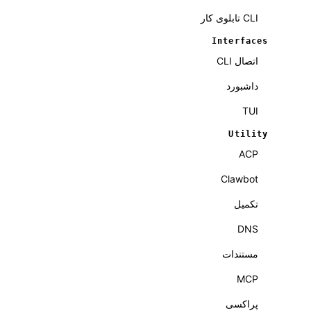
CLI تابلوی کار
Interfaces
اتصال CLI
داشبورد
TUI
Utility
ACP
Clawbot
تکمیل
DNS
مستندات
MCP
پراکسی