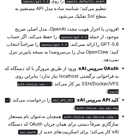
را روی
openai/gpt-5.6
agents.defaults.model
تنظیم می‌کند؛ شناسه ساده مدل API مستقیم به
سطح Sol تفکیک می‌شود.
افزودن یا احراز هویت مجدد OpenAI، مدل اصلی صریح
موجود، از جمله
، را حفظ می‌کند. اگر حساب
openai/gpt-5.5
GPT-5.6 را ارائه نمی‌کند،
را صراحتاً انتخاب
openai/gpt-5.5
کنید؛ OpenClaw مدل را بی‌سروصدا به نسخه پایین‌تر تنزل
نمی‌دهد.
OAuth سرویس xAI
: ورود از طریق مرورگر با کد دستگاه که
به فراخوانی برگشتی localhost نیاز ندارد؛ بنابراین روی
SSH/Docker/VPS نیز کار می‌کند (
--auth-choice xai-
).
oauth
کلید API سرویس xAI
: ‏
را درخواست می‌کند (
--
XAI_API_KEY
).
auth-choice xai-api-key
همچنان به‌عنوان نام مستعار
--auth-choice xai-device-code
سازگاریِ صرفاً دستی برای همان جریان OAuth کد دستگاه
xAI کار می‌کند؛ برای اسکریپت‌های جدید از
xai-oauth