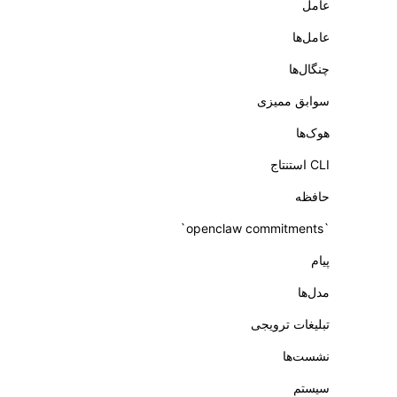
عامل
عامل‌ها
چنگال‌ها
سوابق ممیزی
هوک‌ها
CLI استنتاج
حافظه
`openclaw commitments`
پیام
مدل‌ها
تبلیغات ترویجی
نشست‌ها
سیستم