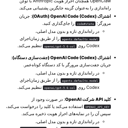
OpenClaw همچنان احراز هویت Anthropic با توکن
راه‌اندازی را به‌عنوان گزینه جایگزین پشتیبانی می‌کند.
اشتراک OpenAI Code (Codex) ‏(OAuth)
: جریان
مرورگر؛
را جای‌گذاری کنید.
code#state
در راه‌اندازی تازه و بدون مدل اصلی،
را از طریق زمان‌اجرای
agents.defaults.model
Codex روی
تنظیم می‌کند.
openai/gpt-5.6-sol
اشتراک OpenAI Code (Codex) ‏(جفت‌سازی دستگاه)
:
جریان جفت‌سازی مرورگر با کد دستگاه کوتاه‌عمر.
در راه‌اندازی تازه و بدون مدل اصلی،
را از طریق زمان‌اجرای
agents.defaults.model
Codex روی
تنظیم می‌کند.
openai/gpt-5.6-sol
کلید API شرکت OpenAI
: در صورت وجود از
استفاده می‌کند یا کلید را درخواست می‌کند،
OPENAI_API_KEY
سپس آن را در نمایه‌های احراز هویت ذخیره می‌کند.
در راه‌اندازی تازه و بدون مدل اصلی،