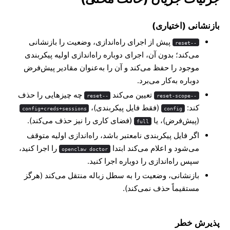
بازنشانی (اختیاری)
پیش از اجرای راه‌اندازی، وضعیت را بازنشانی
--reset
می‌کند؛ بدون آن، اجرای دوباره راه‌اندازی اولیه پیکربندی
موجود را حفظ می‌کند و آن را به‌عنوان مقادیر پیش‌فرض
دوباره به‌کار می‌برد.
تعیین می‌کند
چه چیزهایی را حذف
--reset
--reset-scope
کند:
(فقط فایل پیکربندی)،
config+creds+sessions
config
(پیش‌فرض)، یا
(فضای کاری را نیز حذف می‌کند).
full
اگر فایل پیکربندی نامعتبر باشد، راه‌اندازی اولیه متوقف
می‌شود و اعلام می‌کند ابتدا
را اجرا کنید،
openclaw doctor
سپس راه‌اندازی را دوباره اجرا کنید.
بازنشانی، وضعیت را به سطل زباله منتقل می‌کند (هرگز
مستقیماً حذف نمی‌کند).
پذیرش خطر