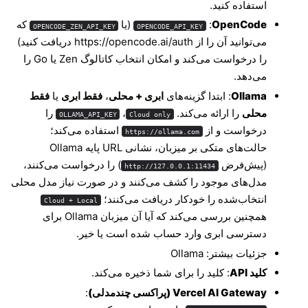
استفاده کنید.
OpenCode
: ‏
(یا
که
OPENCODE_ZEN_API_KEY
OPENCODE_API_KEY
می‌توانید آن را از https://opencode.ai/auth دریافت کنید)
را درخواست می‌کند و امکان انتخاب کاتالوگ Zen یا Go را
می‌دهد.
Ollama
: ابتدا گزینه‌های
ابری + محلی
،
فقط ابری
یا
فقط
محلی
را ارائه می‌کند.
، ‏
را
OLLAMA_API_KEY
Cloud only
درخواست و از
استفاده می‌کند؛
https://ollama.com
حالت‌های متکی بر میزبان، نشانی URL پایه Ollama
(پیش‌فرض
) را درخواست می‌کنند،
http://127.0.0.1:11434
مدل‌های موجود را کشف می‌کنند و در صورت نیاز مدل محلی
انتخاب‌شده را خودکار دریافت می‌کنند؛
Cloud + Local
همچنین بررسی می‌کند که آیا آن میزبان Ollama برای
دسترسی ابری وارد حساب شده است یا خیر.
جزئیات بیشتر:
Ollama
کلید API
: کلید را برای شما ذخیره می‌کند.
Vercel AI Gateway (پراکسی چندمدلی)
: