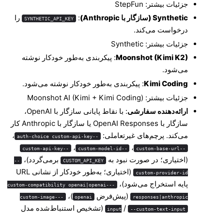
جزئیات بیشتر:
StepFun
Synthetic (سازگار با Anthropic)
: ‏
را
SYNTHETIC_API_KEY
درخواست می‌کند.
جزئیات بیشتر:
Synthetic
Moonshot (Kimi K2)
: پیکربندی به‌طور خودکار نوشته
می‌شود.
Kimi Coding
: پیکربندی به‌طور خودکار نوشته می‌شود.
جزئیات بیشتر:
Moonshot AI (Kimi + Kimi Coding)
ارائه‌دهنده سفارشی
: با نقاط پایانی سازگار با OpenAI،
سازگار با OpenAI Responses یا سازگار با Anthropic کار
می‌کند. پرچم‌های غیرتعاملی:
،
--auth-choice custom-api-key
، ‏
، ‏
--custom-api-key
--custom-model-id
--custom-base-url
(اختیاری؛ در صورت نبود به
برمی‌گردد)،
--
CUSTOM_API_KEY
(اختیاری؛ به‌طور خودکار از نشانی URL
custom-provider-id
پایه استخراج می‌شود)،
--custom-compatibility openai|openai-
(پیش‌فرض
)، ‏
--custom-image-
openai
responses|anthropic
/
(تشخیص استنباط‌شده مدل
input
--custom-text-input