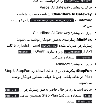
را درخواست می‌کند.
AI_GATEWAY_API_KEY
جزئیات بیشتر:
Vercel AI Gateway
Cloudflare AI Gateway
: شناسه حساب، شناسه
Gateway و
را درخواست
CLOUDFLARE_AI_GATEWAY_API_KEY
می‌کند.
جزئیات بیشتر:
Cloudflare AI Gateway
MiniMax
: پیکربندی به‌طور خودکار نوشته می‌شود؛
پیش‌فرض میزبانی‌شده
است. راه‌اندازی با کلید
MiniMax-M3
API از
و راه‌اندازی OAuth از
minimax-
minimax/...
استفاده می‌کند.
portal/...
جزئیات بیشتر:
MiniMax
StepFun
: پیکربندی برای حالت استاندارد StepFun یا Step
Plan در نقاط پایانی چین یا جهانی به‌طور خودکار نوشته
می‌شود.
حالت استاندارد در حال حاضر به‌طور پیش‌فرض از
step-3.5-
استفاده می‌کند؛ Step Plan همچنین شامل
step-3.5-
flash
است.
flash-2603