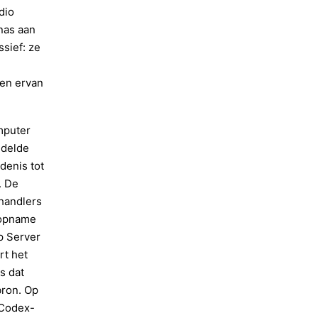
dio
nas aan
ssief: ze
en ervan
mputer
ndelde
denis tot
. De
handlers
topname
p Server
rt het
s dat
bron. Op
 Codex-