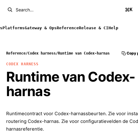
K
Search...
s
Platforms
Gateway & Ops
Reference
Release & CI
Help
Copy 
Reference
/
Codex harness
/
Runtime van Codex-harnas
CODEX HARNESS
Runtime van Codex-
harnas
Runtimecontract voor Codex-harnassbeurten. Zie voor instal
routering
Codex-harnas
. Zie voor configuratievelden de
Cod
harnasreferentie
.