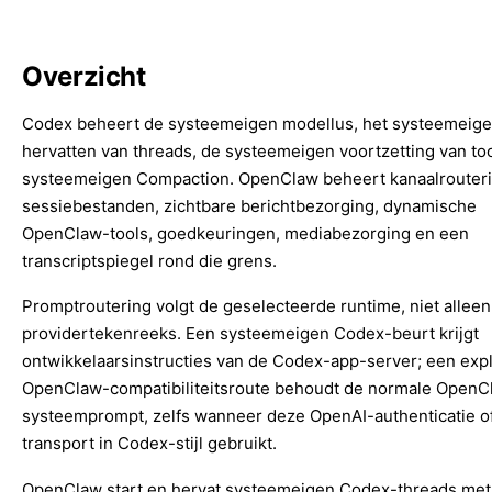
Overzicht
Codex beheert de systeemeigen modellus, het systeemeig
hervatten van threads, de systeemeigen voortzetting van to
systeemeigen Compaction. OpenClaw beheert kanaalrouteri
sessiebestanden, zichtbare berichtbezorging, dynamische
OpenClaw-tools, goedkeuringen, mediabezorging en een
transcriptspiegel rond die grens.
Promptroutering volgt de geselecteerde runtime, niet alleen
providertekenreeks. Een systeemeigen Codex-beurt krijgt
ontwikkelaarsinstructies van de Codex-app-server; een expl
OpenClaw-compatibiliteitsroute behoudt de normale OpenC
systeemprompt, zelfs wanneer deze OpenAI-authenticatie of
transport in Codex-stijl gebruikt.
OpenClaw start en hervat systeemeigen Codex-threads met