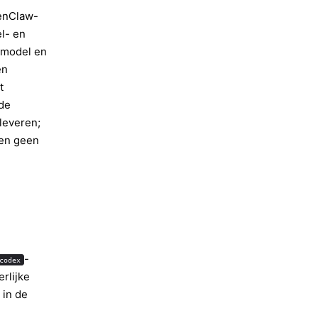
penClaw-
l- en
 model en
en
t
de
leveren;
gen geen
-
codex
rlijke
 in de