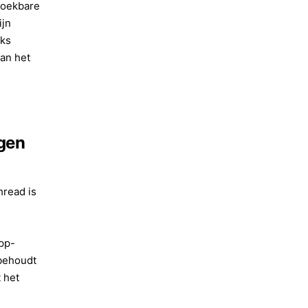
zoekbare
ijn
eks
van het
gen
read is
pp-
ehoudt
 het