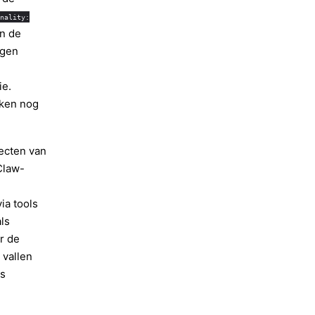
nality:
en de
igen
ie.
kken nog
ecten van
Claw-
ia tools
ls
r de
 vallen
ts