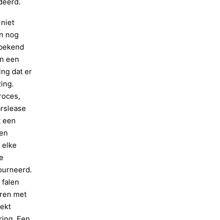
deerd.
niet
an nog
nbekend
an een
ing dat er
ing.
roces,
arslease
t een
een
 elke
e
ourneerd.
 falen
eren met
ekt
ring. Een