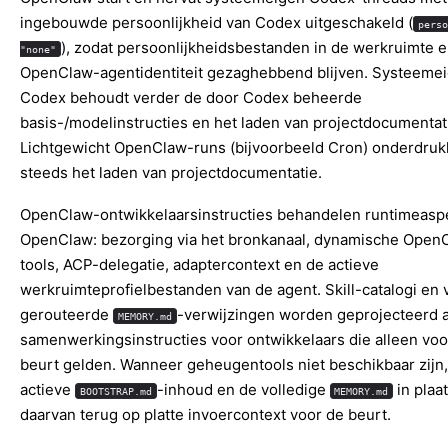
ingebouwde persoonlijkheid van Codex uitgeschakeld (
perso
), zodat persoonlijkheidsbestanden in de werkruimte 
"none"
OpenClaw-agentidentiteit gezaghebbend blijven. Systeeme
Codex behoudt verder de door Codex beheerde
basis-/modelinstructies en het laden van projectdocumentat
Lichtgewicht OpenClaw-runs (bijvoorbeeld Cron) onderdru
steeds het laden van projectdocumentatie.
OpenClaw-ontwikkelaarsinstructies behandelen runtimeasp
OpenClaw: bezorging via het bronkanaal, dynamische Open
tools, ACP-delegatie, adaptercontext en de actieve
werkruimteprofielbestanden van de agent. Skill-catalogi en v
gerouteerde
-verwijzingen worden geprojecteerd a
MEMORY.md
samenwerkingsinstructies voor ontwikkelaars die alleen voo
beurt gelden. Wanneer geheugentools niet beschikbaar zijn,
actieve
-inhoud en de volledige
in plaa
BOOTSTRAP.md
MEMORY.md
daarvan terug op platte invoercontext voor de beurt.