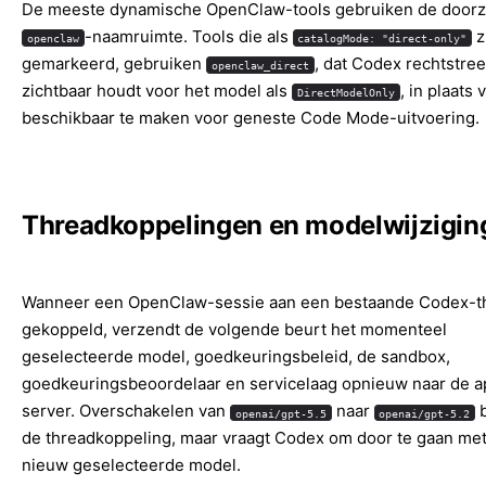
De meeste dynamische OpenClaw-tools gebruiken de door
-naamruimte. Tools die als
z
openclaw
catalogMode: "direct-only"
gemarkeerd, gebruiken
, dat Codex rechtstre
openclaw_direct
zichtbaar houdt voor het model als
, in plaats 
DirectModelOnly
beschikbaar te maken voor geneste Code Mode-uitvoering.
Threadkoppelingen en modelwijzigin
Wanneer een OpenClaw-sessie aan een bestaande Codex-th
gekoppeld, verzendt de volgende beurt het momenteel
geselecteerde model, goedkeuringsbeleid, de sandbox,
goedkeuringsbeoordelaar en servicelaag opnieuw naar de a
server. Overschakelen van
naar
b
openai/gpt-5.5
openai/gpt-5.2
de threadkoppeling, maar vraagt Codex om door te gaan met
nieuw geselecteerde model.