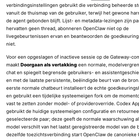
verbindingsinstellingen gebruikt die verbinding beheerde st
vanuit de thuismap van de gebruiker, terwijl het gewone har
de agent gebonden blijft. Lijst- en metadata-lezingen zijn pa
hervatten geen thread, abonneren OpenClaw niet op de
livegebeurtenissen ervan en beantwoorden de goedkeuring
niet.
Voor een opgeslagen of inactieve sessie op de Gateway-co
maakt
Doorgaan als vertakking
een normale, modelvergre
chat en spiegelt begrensde gebruikers- en assistentgeschie
en met de laatste persistente, beëindigde beurt van de bron
eerste normale chatbeurt installeert de echte goedkeurings
en gebruikt een tijdelijke systeemeigen fork om de momen
vast te zetten zonder model- of provideroverride. Codex Ap
gebruikt de huidige systeemeigen configuratie en retournee
geselecteerde paar; deze geeft de normale waarschuwing al
model verschilt van het laatst geregistreerde model van de 
dezelfde toezichtsverbinding start OpenClaw de canonieke