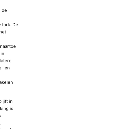
n de
 fork. De
het
 naartoe
 in
latere
e- en
n
hakelen
ijft in
king is
s
,