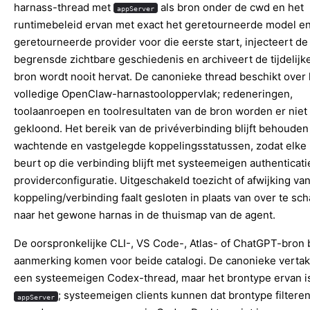
harnass-thread met
als bron onder de cwd en het
appServer
runtimebeleid ervan met exact het geretourneerde model e
geretourneerde provider voor die eerste start, injecteert de
begrensde zichtbare geschiedenis en archiveert de tijdelijke
bron wordt nooit hervat. De canonieke thread beschikt over 
volledige OpenClaw-harnastooloppervlak; redeneringen,
toolaanroepen en toolresultaten van de bron worden er niet
gekloond. Het bereik van de privéverbinding blijft behouden
wachtende en vastgelegde koppelingsstatussen, zodat elke 
beurt op die verbinding blijft met systeemeigen authenticati
providerconfiguratie. Uitgeschakeld toezicht of afwijking va
koppeling/verbinding faalt gesloten in plaats van over te sc
naar het gewone harnas in de thuismap van de agent.
De oorspronkelijke CLI-, VS Code-, Atlas- of ChatGPT-bron bl
aanmerking komen voor beide catalogi. De canonieke vertak
een systeemeigen Codex-thread, maar het brontype ervan i
; systeemeigen clients kunnen dat brontype filteren
appServer