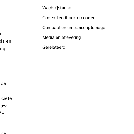
Wachtrijsturing
Codex-feedback uploaden
Compaction en transcriptspiegel
en
Media en aflevering
ols en
Gerelateerd
ng,
 de
iciete
law-
 -
 de