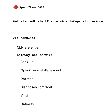
OpenClaw
DOCS
Get started
Install
Channels
Agents
Capabilities
Model
CLI COMMANDS
CLI-referentie
Gateway and service
Back-up
OpenClaw-installatieagent
Daemon
Diagnosehulpmiddel
Vloot
Gateway