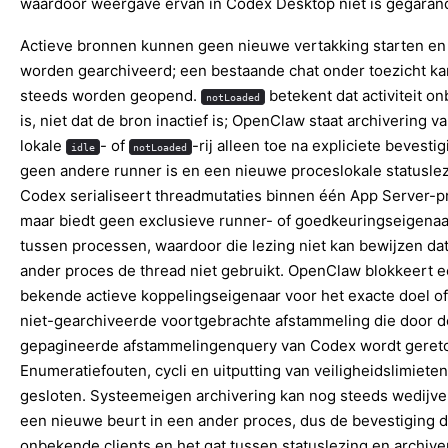
waardoor weergave ervan in Codex Desktop niet is gegaran
Actieve bronnen kunnen geen nieuwe vertakking starten en 
worden gearchiveerd; een bestaande chat onder toezicht k
steeds worden geopend.
betekent dat activiteit o
notLoaded
is, niet dat de bron inactief is; OpenClaw staat archivering v
lokale
- of
-rij alleen toe na expliciete bevestig
idle
notLoaded
geen andere runner is en een nieuwe proceslokale statuslez
Codex serialiseert threadmutaties binnen één App Server-p
maar biedt geen exclusieve runner- of goedkeuringseigena
tussen processen, waardoor die lezing niet kan bewijzen da
ander proces de thread niet gebruikt. OpenClaw blokkeert 
bekende actieve koppelingseigenaar voor het exacte doel of
niet-gearchiveerde voortgebrachte afstammeling die door d
gepagineerde afstammelingenquery van Codex wordt geret
Enumeratiefouten, cycli en uitputting van veiligheidslimieten
gesloten. Systeemeigen archivering kan nog steeds wedijv
een nieuwe beurt in een ander proces, dus de bevestiging d
onbekende clients en het gat tussen statuslezing en archive