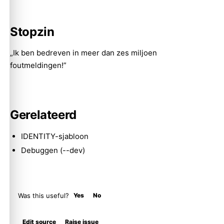
Stopzin
Molty
„Ik ben bedreven in meer dan zes miljoen
foutmeldingen!”
Gerelateerd
IDENTITY-sjabloon
Debuggen (--dev)
Was this useful?
Yes
No
Edit source
Raise issue