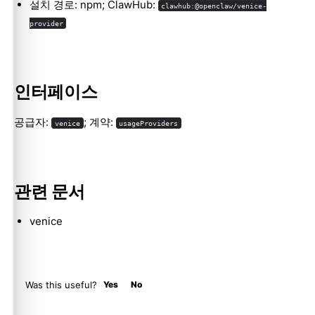
설치 경로: npm; ClawHub:
clawhub:@openclaw/venice-
provider
Molty
인터페이스
공급자:
; 계약:
venice
usageProviders
관련 문서
venice
Was this useful?
Yes
No