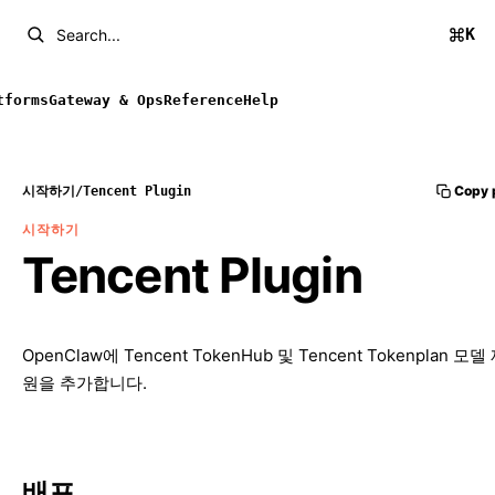
K
Search...
tforms
Gateway & Ops
Reference
Help
Copy 
시작하기
/
Tencent Plugin
시작하기
Tencent Plugin
OpenClaw에 Tencent TokenHub 및 Tencent Tokenplan 모
원을 추가합니다.
배포