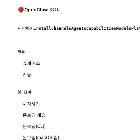
OpenClaw
DOCS
시작하기
Install
Channels
Agents
Capabilities
Models
Pla
개요
쇼케이스
기능
첫 단계
시작하기
온보딩 개요
온보딩(CLI)
온보딩(macOS 앱)