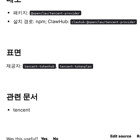
패키지:
@openclaw/tencent-provider
설치 경로: npm; ClawHub:
clawhub:@openclaw/tencent-provider
표면
제공자:
,
tencent-tokenhub
tencent-tokenplan
관련 문서
tencent
Edit source
R
Was this useful?
Yes
No