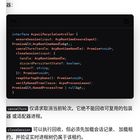
器：
TS
Copy c
interface
AcpxLifecycleController
 {
ensureSession
(
input
: 
AcpRuntimeEnsureInput
): 
Promise
&lt;
AcpRuntimeHandle
&gt;;
cancelTurn
(
handle
: 
AcpRuntimeHandle
): 
Promise
<
void
>;
closeSession
(
input
: {
handle
: 
AcpRuntimeHandle
;
discardPersistentState
?: 
boolean
;
reason
?: 
string
;
  }): 
Promise
<
void
>;
reapStartupOrphans
(): 
Promise
<
void
>;
verifyOwnedTree
(
lease
: 
AcpxProcessLease
): 
Promise
&lt;
OwnedProcessTree
 | 
null
&gt;;
}
仅请求取消当前轮次。它绝不能回收可复用的包装
cancelTurn
器 或适配器进程。
可以执行回收，但必须先加载会话记录、 加载租
closeSession
约，并验证实时进程树仍属于该租约。