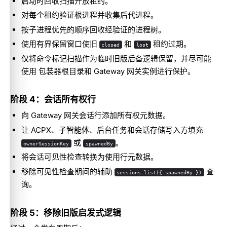
启动时回收扫描开放租约。
对每个租约验证根进程并收集后代进程。
按子进程优先的顺序回收经验证的进程树。
使用有界保留窗口使旧
和
租约过期。
closed
lost
仅将命令标记扫描作为临时旧版后备逻辑保留，并尽可能
使用 包装器根目录和 Gateway 网关实例进行保护。
阶段 4：会话所有权行
向 Gateway 网关会话行添加所有权元数据。
让 ACPX、子智能体、后台任务和会话存储写入方填充
或
。
ownerSessionKey
spawnedBy
将会话可见性检查转换为使用行元数据。
移除可见性检查期间的辅助
查
sessions.list({ spawnedBy })
询。
阶段 5：移除旧版启发式逻辑