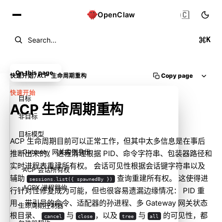
🇨🇳
OpenClaw
K
Search...
On this page
Copy page
快速开始
/
ACP 生命周期重构
快速开始
目标
ACP 生命周期重构
非目标
目标模型
ACP 生命周期目前可以正常工作，但其中太多信息是在事后
Gateway 网关实例身份
推断出来的。 进程清理根据 PID、命令字符串、包装器路径和
实时进程表重建所有权。 会话可见性根据会话键字符串以及
ACP 会话所有权
辅助
查询重建所有权。 这使得进
sessions.list({ spawnedBy })
ACPX 进程租约
行针对性修复成为可能，但也很容易遗漏边缘情况： PID 重
用、带引号的命令、适配器的孙进程、多 Gateway 网关状态
生命周期控制器
根目录、
与
，以及
与
的可见性，都
cancel
close
tree
all