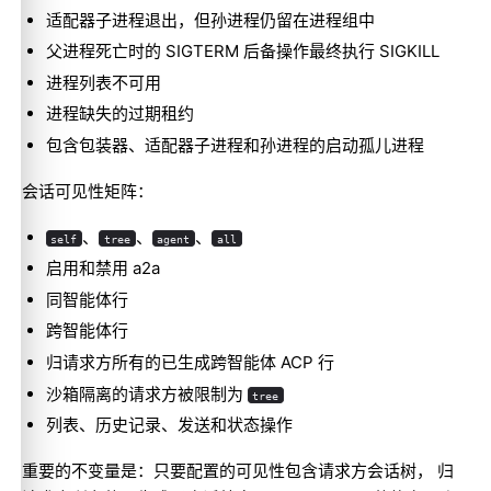
适配器子进程退出，但孙进程仍留在进程组中
父进程死亡时的 SIGTERM 后备操作最终执行 SIGKILL
进程列表不可用
进程缺失的过期租约
包含包装器、适配器子进程和孙进程的启动孤儿进程
会话可见性矩阵：
、
、
、
self
tree
agent
all
启用和禁用 a2a
同智能体行
跨智能体行
归请求方所有的已生成跨智能体 ACP 行
沙箱隔离的请求方被限制为
tree
列表、历史记录、发送和状态操作
重要的不变量是：只要配置的可见性包含请求方会话树， 归