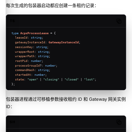
每次生成的包装器启动都应创建一条租约记录：
TS
Copy c
type
AcpxProcessLease
 = {
leaseId
: 
string
;
gatewayInstanceId
: 
GatewayInstanceId
;
sessionKey
: 
string
;
wrapperRoot
: 
string
;
wrapperPath
: 
string
;
rootPid
: 
number
;
processGroupId
?: 
number
;
commandHash
: 
string
;
startedAt
: 
number
;
state
: 
"open"
 | 
"closing"
 | 
"closed"
 | 
"lost"
;
};
包装器进程通过可移植参数接收租约 ID 和 Gateway 网关实例
ID：
SH
Copy c