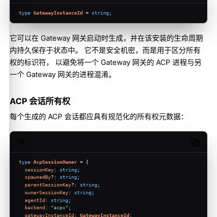
type
GatewayInstanceId
 = 
string
;
它可以在 Gateway 网关启动时生成，并在该安装的生命周期
内持久保存于状态中。 它不是安全机密，而是用于区分所有
权的标识符， 以避免将一个 Gateway 网关的 ACP 进程与另
一个 Gateway 网关的进程混淆。
ACP 会话所有权
每个生成的 ACP 会话都应具有规范化的所有权元数据：
TS
Copy c
type
AcpSessionOwner
 = {
sessionKey
: 
string
;
spawnedBy
?: 
string
;
parentSessionKey
?: 
string
;
ownerSessionKey
: 
string
;
agentId
: 
string
;
backend
: 
"acpx"
;
gatewayInstanceId
: 
GatewayInstanceId
;