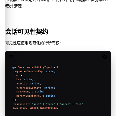
程树 清理。
会话可见性契约
可见性应使用规范化的行所有权：
TS
Copy c
type
SessionVisibilityInput
 = {
requesterSessionKey
: 
string
;
row
: {
key
: 
string
;
agentId
: 
string
;
ownerSessionKey
?: 
string
;
spawnedBy
?: 
string
;
parentSessionKey
?: 
string
;
  };
visibility
: 
"self"
 | 
"tree"
 | 
"agent"
 | 
"all"
;
a2aPolicy
: 
AgentToAgentPolicy
;
};