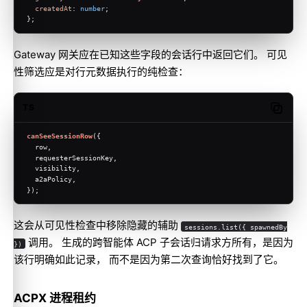
createdAt
: 
number
;
};
Gateway 网关应在已知这些字段的会话行中返回它们。 可见
性筛选应是对行元数据执行的纯检查：
TS
Copy c
canSeeSessionRow
({
  row,
  requesterSessionKey,
  visibility,
  a2aPolicy,
});
这会从可见性检查中移除隐藏的辅助
sessions.list({ spawnedBy
调用。 生成的跨智能体 ACP 子会话归请求方所有，是因为
})
该行明确如此记录， 而不是因为第二次查询恰好找到了它。
ACPX 进程租约