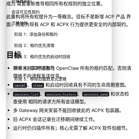
包装器契约
成为 需要重新推导相同所有权规则的独立位置。
会话可见性契约
此重构将所有权提升为一等概念。目标不是新增 ACP 产品 界
迁移计划
面，而是为现有 ACP 和 ACPX 行为提供更安全的内部契约。
阶段 1：添加身份和租约
阶段 2：租约优先清理
目标
阶段 3：租约优先的启动时回收
阶段 4：会话所有权行
除非当前实时证据与 OpenClaw 所有的租约匹配，否则清
理绝不向进程发送信号。
阶段 5：移除旧版启发式逻辑
、
和启动时回收具有不同的生命周期意图。
cancel
close
测试
、
、
和状态检
sessions_list
sessions_history
sessions_send
查使用 相同的请求方所有会话模型。
兼容性说明
多 Gateway 网关安装不能回收彼此的 ACPX 包装器。
成功标准
旧 ACPX 会话记录在迁移期间继续工作。
运行时仍归插件所有；核心无需了解 ACPX 软件包细节。