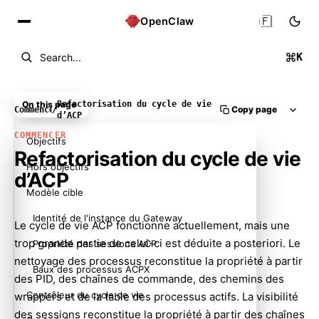
🇫🇷
OpenClaw
K
Search...
On this page
Refactorisation du cycle de vie
Copy page
Commencer
/
d’ACP
COMMENCER
Objectifs
Refactorisation du cycle de vie
Hors objectifs
d’ACP
Modèle cible
Identité de l'instance du Gateway
Le cycle de vie ACP fonctionne actuellement, mais une
trop grande partie de celui-ci est déduite a posteriori. Le
Propriété des sessions ACP
nettoyage des processus reconstitue la propriété à partir
Baux des processus ACPX
des PID, des chaînes de commande, des chemins des
Contrôleur du cycle de vie
wrappers et de la table des processus actifs. La visibilité
des sessions reconstitue la propriété à partir des chaînes