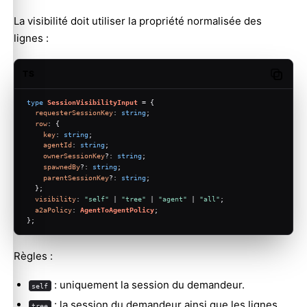
La visibilité doit utiliser la propriété normalisée des
lignes :
TS
Copy c
type
SessionVisibilityInput
 = {
requesterSessionKey
: 
string
;
row
: {
key
: 
string
;
agentId
: 
string
;
ownerSessionKey
?: 
string
;
spawnedBy
?: 
string
;
parentSessionKey
?: 
string
;
  };
visibility
: 
"self"
 | 
"tree"
 | 
"agent"
 | 
"all"
;
a2aPolicy
: 
AgentToAgentPolicy
;
};
Règles :
: uniquement la session du demandeur.
self
: la session du demandeur ainsi que les lignes
tree