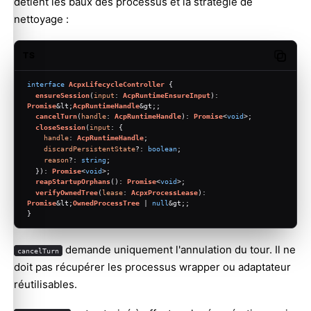
détient les baux des processus et la stratégie de
nettoyage :
TS
Copy c
interface
AcpxLifecycleController
 {
ensureSession
(
input
: 
AcpRuntimeEnsureInput
): 
Promise
&lt;
AcpRuntimeHandle
&gt;;
cancelTurn
(
handle
: 
AcpRuntimeHandle
): 
Promise
<
void
>;
closeSession
(
input
: {
handle
: 
AcpRuntimeHandle
;
discardPersistentState
?: 
boolean
;
reason
?: 
string
;
  }): 
Promise
<
void
>;
reapStartupOrphans
(): 
Promise
<
void
>;
verifyOwnedTree
(
lease
: 
AcpxProcessLease
): 
Promise
&lt;
OwnedProcessTree
 | 
null
&gt;;
}
demande uniquement l'annulation du tour. Il ne
cancelTurn
doit pas récupérer les processus wrapper ou adaptateur
réutilisables.