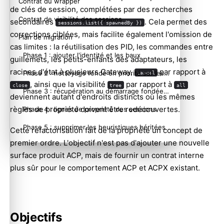
Contrat du wrapper
de clés de session, complétées par des recherches
Contrat de visibilité des sessions
secondaires
. Cela permet des
sessions.list({ spawnedBy })
corrections ciblées, mais facilite également l'omission de
Plan de migration
cas limites : la réutilisation des PID, les commandes entre
Phase 1 : ajouter l'identité et les baux
guillemets, les petits-enfants des adaptateurs, les
racines d'état à plusieurs Gateway,
par rapport à
Phase 2 : nettoyage fondé en priorité sur les baux
cancel
, ainsi que la visibilité
par rapport à
close
tree
all
Phase 3 : récupération au démarrage fondée en priorité sur les baux
deviennent autant d'endroits distincts où les mêmes
règles de propriété doivent être redécouvertes.
Phase 4 : lignes de propriété des sessions
Phase 5 : supprimer les heuristiques héritées
Cette refactorisation fait de la propriété un concept de
premier ordre. L'objectif n'est pas d'ajouter une nouvelle
Tests
surface produit ACP, mais de fournir un contrat interne
Notes de compatibilité
plus sûr pour le comportement ACP et ACPX existant.
Critères de réussite
Objectifs