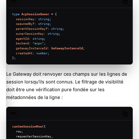
TS
Copy c
type
AcpSessionOwner
 = {
sessionKey
: 
string
;
spawnedBy
?: 
string
;
parentSessionKey
?: 
string
;
ownerSessionKey
: 
string
;
agentId
: 
string
;
backend
: 
"acpx"
;
gatewayInstanceId
: 
GatewayInstanceId
;
createdAt
: 
number
;
};
Le Gateway doit renvoyer ces champs sur les lignes de
session lorsqu'ils sont connus. Le filtrage de visibilité
doit être une vérification pure fondée sur les
métadonnées de la ligne :
TS
Copy c
canSeeSessionRow
({
  row,
  requesterSessionKey,