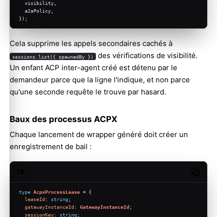
  visibility,
  a2aPolicy,
});
Cela supprime les appels secondaires cachés à
des vérifications de visibilité.
sessions.list({ spawnedBy })
Un enfant ACP inter-agent créé est détenu par le
demandeur parce que la ligne l'indique, et non parce
qu'une seconde requête le trouve par hasard.
Baux des processus ACPX
Chaque lancement de wrapper généré doit créer un
enregistrement de bail :
TS
Copy c
type
AcpxProcessLease
 = {
leaseId
: 
string
;
gatewayInstanceId
: 
GatewayInstanceId
;
sessionKey
: 
string
;