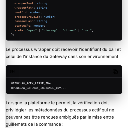
wrapperRoot
: 
string
;
wrapperPath
: 
string
;
rootPid
: 
number
;
processGroupId
?: 
number
;
commandHash
: 
string
;
startedAt
: 
number
;
state
: 
"open"
 | 
"closing"
 | 
"closed"
 | 
"lost"
;
};
Le processus wrapper doit recevoir l'identifiant du bail et
celui de l'instance du Gateway dans son environnement :
SH
Copy c
OPENCLAW_ACPX_LEASE_ID=...
OPENCLAW_GATEWAY_INSTANCE_ID=...
Lorsque la plateforme le permet, la vérification doit
privilégier les métadonnées du processus actif qui ne
peuvent pas être rendues ambiguës par la mise entre
guillemets de la commande :