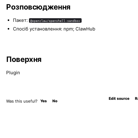
Розповсюдження
Пакет:
@openclaw/openshell-sandbox
Спосіб установлення: npm; ClawHub
Поверхня
Plugin
Edit source
R
Was this useful?
Yes
No