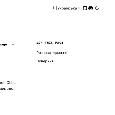
🇺🇦
Українська
ON THIS PAGE
page
Розповсюдження
Поверхня
ll CLI із
онанням
Molty