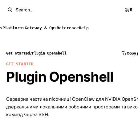
K
Search...
s
Platforms
Gateway & Ops
Reference
Help
Copy 
Get started
/
Plugin Openshell
GET STARTED
Plugin Openshell
Серверна частина пісочниці OpenClaw для NVIDIA OpenShe
дзеркальними локальними робочими просторами та вик
команд через SSH.