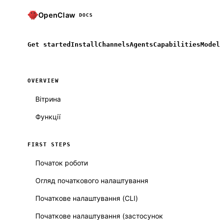
OpenClaw
DOCS
Get started
Install
Channels
Agents
Capabilities
Model
OVERVIEW
Вітрина
Функції
FIRST STEPS
Початок роботи
Огляд початкового налаштування
Початкове налаштування (CLI)
Початкове налаштування (застосунок