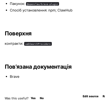
Пакунок:
@openclaw/brave-plugin
Спосіб установлення: npm; ClawHub
Поверхня
контракти:
webSearchProviders
Пов’язана документація
Brave
Edit source
R
Was this useful?
Yes
No