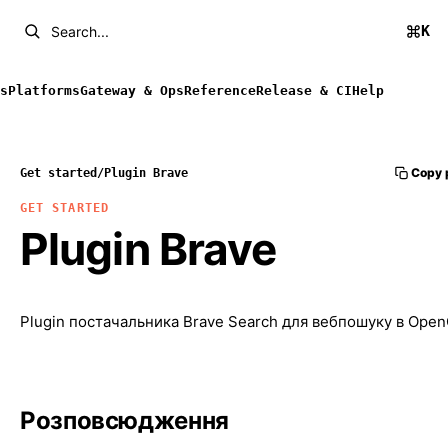
K
Search...
s
Platforms
Gateway & Ops
Reference
Release & CI
Help
Copy 
Get started
/
Plugin Brave
GET STARTED
Plugin Brave
Plugin постачальника Brave Search для вебпошуку в Open
Розповсюдження