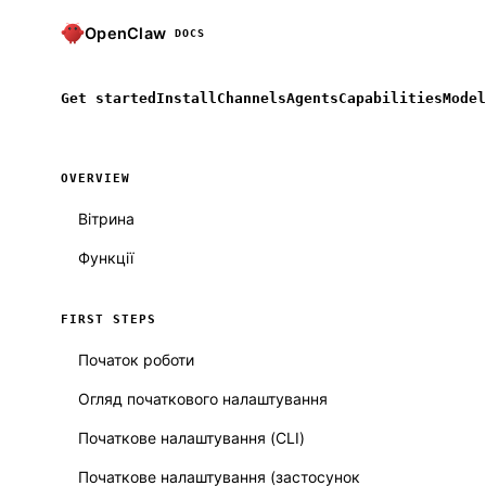
OpenClaw
DOCS
Get started
Install
Channels
Agents
Capabilities
Model
OVERVIEW
Вітрина
Функції
FIRST STEPS
Початок роботи
Огляд початкового налаштування
Початкове налаштування (CLI)
Початкове налаштування (застосунок