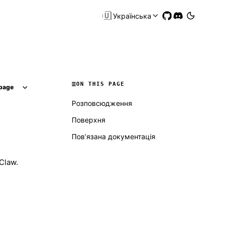
🇺🇦
Українська
ON THIS PAGE
page
Розповсюдження
Поверхня
Пов’язана документація
Claw.
Molty