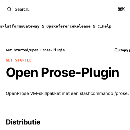
K
Search...
s
Platforms
Gateway & Ops
Reference
Release & CI
Help
Copy 
Get started
/
Open Prose-Plugin
GET STARTED
Open Prose-Plugin
OpenProse VM-skillpakket met een slashcommando /prose.
Distributie