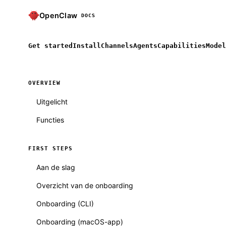
OpenClaw
DOCS
Get started
Install
Channels
Agents
Capabilities
Model
OVERVIEW
Uitgelicht
Functies
FIRST STEPS
Aan de slag
Overzicht van de onboarding
Onboarding (CLI)
Onboarding (macOS-app)