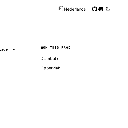
🇳🇱
Nederlands
ON THIS PAGE
page
Distributie
Oppervlak
Molty