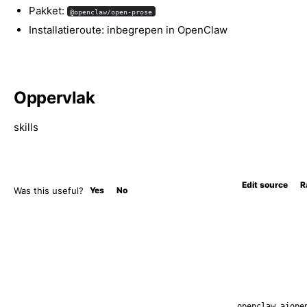
Pakket:
@openclaw/open-prose
Installatieroute: inbegrepen in OpenClaw
Oppervlak
skills
Edit source
R
Was this useful?
Yes
No
openclaw.ai
ope