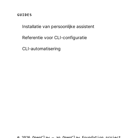
GUIDES
Installatie van persoonlijke assistent
Referentie voor CLI-configuratie
CLI-automatisering
© 2026 OpenClaw — an
OpenClaw Foundation
project