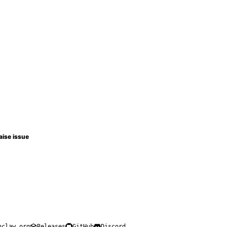
aise issue
nclaw.org
Releases
GitHub
Discord