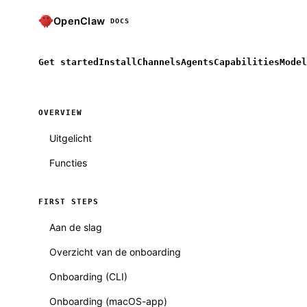
OpenClaw
DOCS
Get started
Install
Channels
Agents
Capabilities
Model
OVERVIEW
Uitgelicht
Functies
FIRST STEPS
Aan de slag
Overzicht van de onboarding
Onboarding (CLI)
Onboarding (macOS-app)