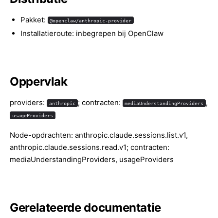
Pakket:
@openclaw/anthropic-provider
Installatieroute: inbegrepen bij OpenClaw
Oppervlak
providers:
; contracten:
,
anthropic
mediaUnderstandingProviders
usageProviders
Node-opdrachten: anthropic.claude.sessions.list.v1,
anthropic.claude.sessions.read.v1; contracten:
mediaUnderstandingProviders, usageProviders
Gerelateerde documentatie