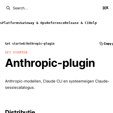
K
Search...
s
Platforms
Gateway & Ops
Reference
Release & CI
Help
Copy 
Get started
/
Anthropic-plugin
GET STARTED
Anthropic-plugin
Anthropic-modellen, Claude CLI en systeemeigen Claude-
sessiecatalogus.
Distributie